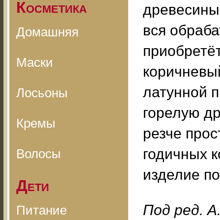
Косметика
древесины.
вся обраб
Домашняя
приобретё
Маски
коричневый
латунной 
Лосьоны
горелую др
Кремы
резче прос
годичных к
Волосы
изделие п
Дети
Под ред. А
Питание