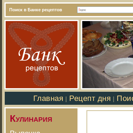
Поиск в Банке рецептов
Главная
Рецепт дня
Пои
|
|
Кулинария