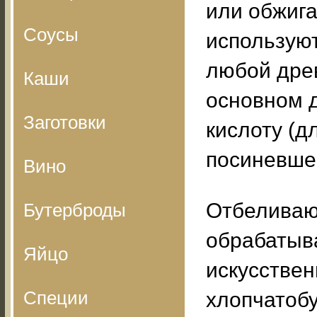
или обжига
Соусы
используют
любой древ
Каши
основном д
Заготовки
кислоту (д
посиневше
Вино
Отбеливаю
Бутерброды
обрабатыв
Яйцо
искусстве
Специи
хлопчатобу