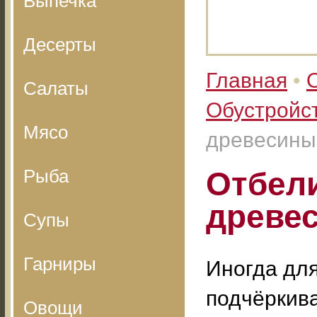
Выпечка
Десерты
Главная
•
Салаты
Обустройс
Мясо
древесины
Рыба
Отбели
древе
Супы
Гарниры
Иногда для
подчёркив
Овощи