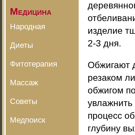
деревянног
Медицина
отбеливани
Народная
изделие тщ
2-3 дня.
Диеты
Фитотерапия
Обжигают 
резаком ли
Массаж
обжигом по
Советы
увлажнить 
процесс об
Медпоиск
глубину в