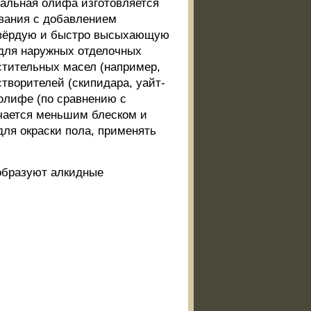
ральная олифа изготовляется
евания с добавлением
т твёрдую и быстро высыхающую
 для наружных отделочных
стительных масел (например,
створителей (скипидара, уайт-
 олифе (по сравнению с
ичается меньшим блеском и
для окраски пола, применять
образуют алкидные