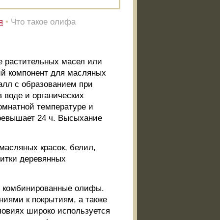
я
•
Что такое олифа
е растительных масел или
й компонент для масляных
алл с образованием при
 воде и органических
омнатной температуре и
ревышает 24 ч. Высыхание
масляных красок, белил,
питки деревянных
и комбинированные олифы.
ниями к покрытиям, а также
ловиях широко используется