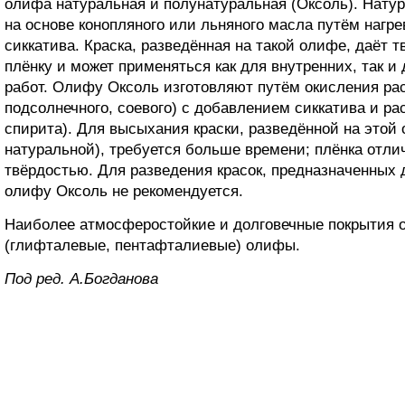
олифа натуральная и полунатуральная (Оксоль). Нату
на основе конопляного или льняного масла путём нагр
сиккатива. Краска, разведённая на такой олифе, даё
плёнку и может применяться как для внутренних, так и
работ. Олифу Оксоль изготовляют путём окисления ра
подсолнечного, соевого) с добавлением сиккатива и ра
спирита). Для высыхания краски, разведённой на этой
натуральной), требуется больше времени; плёнка отл
твёрдостью. Для разведения красок, предназначенных 
олифу Оксоль не рекомендуется.
Наиболее атмосферостойкие и долговечные покрытия 
(глифталевые, пентафталиевые) олифы.
Под ред. А.Богданова