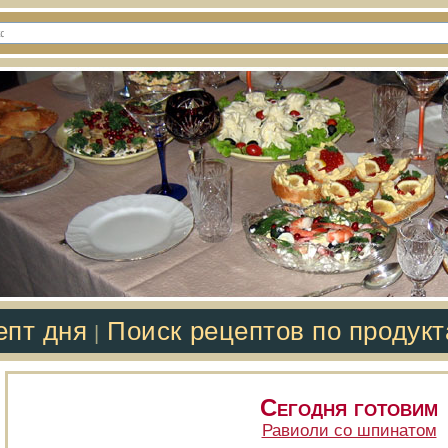
епт дня
Поиск рецептов по продук
|
Сегодня готовим
Равиоли со шпинатом