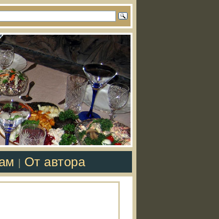
там
От автора
|