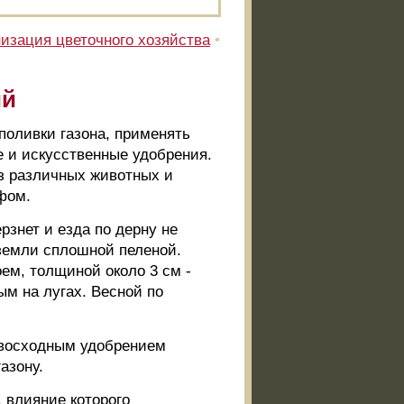
изация цветочного хозяйства
•
ий
поливки газона, применять
е и искусственные удобрения.
оз различных животных и
фом.
рзнет и езда по дерну не
 земли сплошной пеленой.
ем, толщиной около 3 см -
ым на лугах. Весной по
евосходным удобрением
азону.
 влияние которого