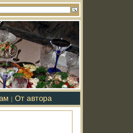
там
От автора
|