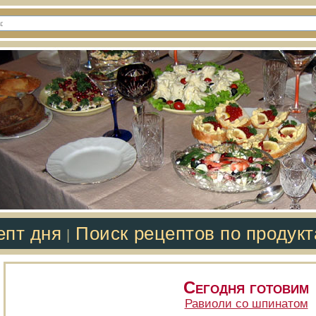
епт дня
Поиск рецептов по продук
|
Сегодня готовим
Равиоли со шпинатом