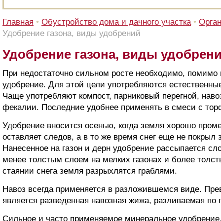
Главная
•
Обустройство дома и дачного участка
•
Орган
Удобрение газона, виды удобрений
Удобрение газона, виды удобрен
При недостаточно сильном росте необходимо, помимо 
удобрение. Для этой цели употребляются естественны
Чаще употребляют компост, парниковый перегной, нав
фекалии. Последние удобнее применять в смеси с тор
Удобрение вносится осенью, когда земля хорошо проме
оставляет следов, а в то же время снег еще не покрыл
Нанесенное на газон и дерн удобрение рассыпается сло
менее толстым слоем на мелких газонах и более толст
стаянии снега земля разрыхлятся граблями.
Навоз всегда применяется в разложившемся виде. Пр
является разведенная навозная жижа, разливаемая по г
Сильное и часто применяемое минеральное удобрение,