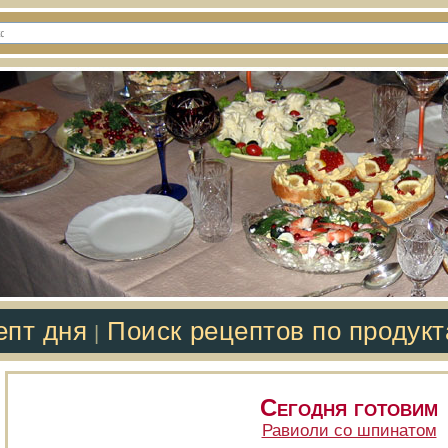
епт дня
Поиск рецептов по продук
|
Сегодня готовим
Равиоли со шпинатом