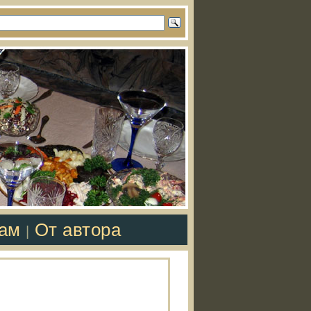
там
От автора
|