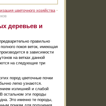
изация цветочного хозяйства
•
иков
ых деревьев и
 предварительно правильно
 полного покоя веток, имеющая
 производится в зависимости
утонов на ветках данной
яются на следующие три
этих пород цветочные почки
бычно легко узнаются.
лением излишней и слабой
 В остальном эти породы
една. Это именно те породы,
очным почкам для получения