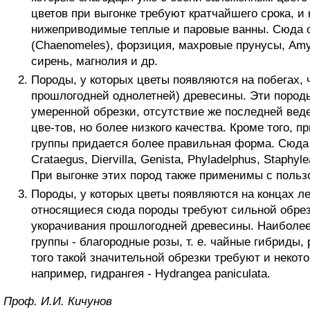
цветов при выгонке требуют кратчайшего срока, 
нижеприводимые теплые и паровые ванны. Сюда о
(Chaenomeles), форзиция, махровые прунусы, Amyg
сирень, магнолия и др.
Породы, у которых цветы появляются на побегах, 
прошлогодней однолетней) древесины. Эти пород
умеренной обрезки, отсутствие же последней ведет
цве-тов, но более низкого качества. Кроме того, п
группы придается более правильная форма. Сюда 
Crataegus, Diervilla, Genista, Phyladelphus, Staphyle
При выгонке этих пород также применимы с польз
Породы, у которых цветы появляются на концах ле
относящиеся сюда породы требуют сильной обрезки
укорачивания прошлогодней древесины. Наиболее
группы - благородные розы, т. е. чайные гибриды,
того такой значительной обрезки требуют и некото
например, гидрангея - Hydrangea paniculata.
Проф. И.И. Кичунов