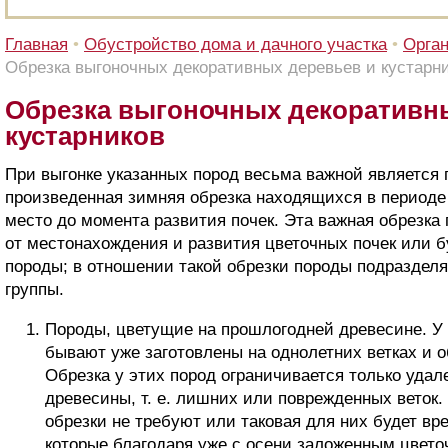
Главная
•
Обустройство дома и дачного участка
•
Орган
Обрезка выгоночных декоративных деревьев и кустарн
Обрезка выгоночных декоративн
кустарников
При выгонке указанных пород весьма важной является
произведенная зимняя обрезка находящихся в периоде
место до момента развития почек. Эта важная обрезка
от местонахождения и развития цветочных почек или б
породы; в отношении такой обрезки породы подраздел
группы.
Породы, цветущие на прошлогодней древесине. У 
бывают уже заготовлены на однолетних ветках и о
Обрезка у этих пород ограничивается только уда
древесины, т. е. лишних или поврежденных веток.
обрезки не требуют или таковая для них будет вр
которые благодаря уже с осени заложенным цвет