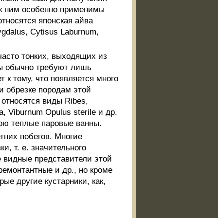
и к ним особенно применимы
тносятся японская айва
dalus, Cytisus Laburnum,
часто тонких, выходящих из
ы обычно требуют лишь
 к тому, что появляется много
ри обрезке породам этой
относятся виды Ribes,
a, Viburnum Opulus sterile и др.
ою теплые паровые ванны.
тних побегов. Многие
, т. е. значительного
 видные представители этой
 ремонтантные и др., но кроме
рые другие кустарники, как,