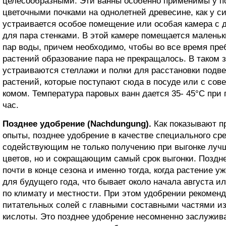
целесообразными. Эти ванны особенно применимы у п
цветочными почками на однолетней древесине, как у с
устраивается особое помещение или особая камера с
для пара стенками. В этой камере помещается малень
пар воды, причем необходимо, чтобы во все время пре
растений образование пара не прекращалось. В таком
устраиваются стеллажи и полки для расстановки подв
растений, которые поступают сюда в посуде или с со
комом. Температура паровых ванн дается 35- 45°C при
час.
Позднее удобрение (Nachdungung).
Как показывают п
опыты, позднее удобрение в качестве специального ср
содействующим не только получению при выгонке луч
цветов, но и сокращающим самый срок выгонки. Поздн
почти в конце сезона и именно тогда, когда растение у
для будущего года, что бывает около начала августа и
по климату и местности. При этом удобрении рекомен
питательных солей с главными составными частями из
кислоты. Это позднее удобрение несомненно заслужива