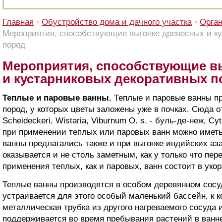
Главная
•
Обустройство дома и дачного участка
•
Орган
Мероприятия, способствующие выгонке древесных и к
пород
Мероприятия, способствующие в
и кустарниковых декоративных п
Теплые и паровые ванны.
Теплые и паровые ванны п
пород, у которых цветы заложены уже в почках. Сюда от
Scheideckeri, Wistaria, Viburnum O. s. - буль-де-неж, Cy
при применении теплых или паровых ванн можно иметь 
ванны предлагались также и при выгонке индийских аз
оказывается и не столь заметным, как у только что пе
применения теплых, как и паровых, ванн состоит в уко
Теплые ванны производятся в особом деревянном сосу
устраивается для этого особый маленький бассейн, к к
металлическая трубка из другого нагреваемого сосуда 
поддерживается во время пребывания растений в ванн