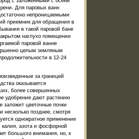
ород с заложенными с осени
ирени. Для паровых ванн
 достаточно непроницаемыми
кий приемник для обращения в
бывания в такой паровой бане
 закрытом наглухо помещении
ергаемой паровой ванне
вершенно целым земляным
 продолжительности в 12-24
роизведенные за границей
едства оказывается
ших, более совершенных
ее удобрение дают растению
же заложит цветочные почки
ли несколько позднее, смотря
дуется однократное применение
 калия, азота и фосфорной
ет большого внимания, но, к