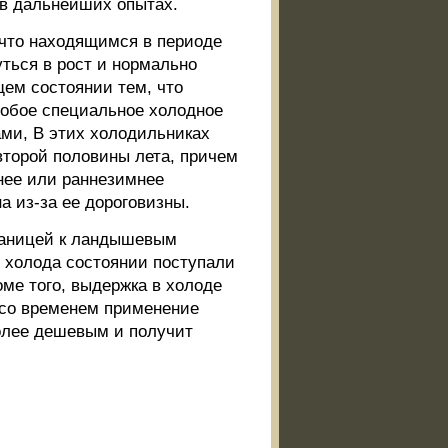
 в дальнейших опытах.
 что находящимся в периоде
уться в рост и нормально
щем состоянии тем, что
особое специальное холодное
ми, В этих холодильниках
второй половины лета, причем
нее или раннезимнее
а из-за ее дороговизны.
раницей к ландышевым
ю холода состоянии поступали
оме того, выдержка в холоде
 со временем применение
более дешевым и получит