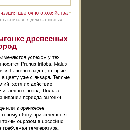
изация цветочного хозяйства
•
устарниковых декоративных
ыгонке древесных
ород
рименяются успехом у тех
носятся Prunus triloba, Malus
tisus Laburnum и др., которые
в цвету уже с января. Теплые
алий, хотя их действие
речисленных пород. Польза
рачивании периода выгонки.
де или в оранжерее
оторому сбоку прикрепляется
и таким образом в бассейне
е требуемая температура.