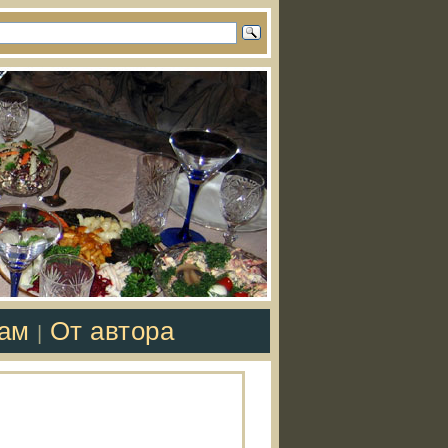
там
От автора
|