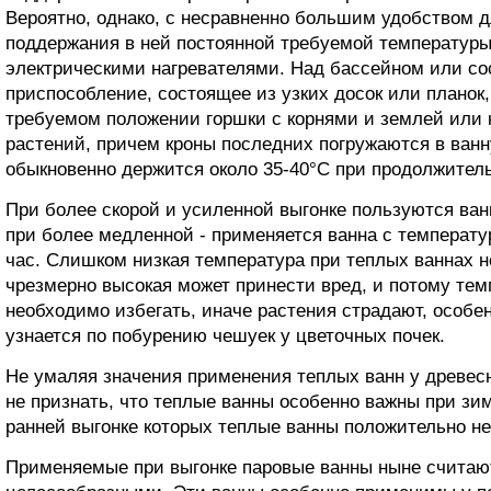
Вероятно, однако, с несравненно большим удобством д
поддержания в ней постоянной требуемой температуры
электрическими нагревателями. Над бассейном или со
приспособление, состоящее из узких досок или планок,
требуемом положении горшки с корнями и землей или
растений, причем кроны последних погружаются в ванн
обыкновенно держится около 35-40°C при продолжитель
При более скорой и усиленной выгонке пользуются ванн
при более медленной - применяется ванна с температур
час. Слишком низкая температура при теплых ваннах н
чрезмерно высокая может принести вред, и потому те
необходимо избегать, иначе растения страдают, особен
узнается по побурению чешуек у цветочных почек.
Не умаляя значения применения теплых ванн у древесн
не признать, что теплые ванны особенно важны при зи
ранней выгонке которых теплые ванны положительно н
Применяемые при выгонке паровые ванны ныне считают