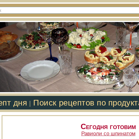
епт дня
Поиск рецептов по продук
|
Сегодня готовим
Равиоли со шпинатом