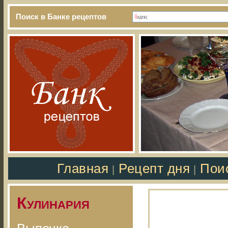
Поиск в Банке рецептов
Главная
Рецепт дня
Пои
|
|
Кулинария