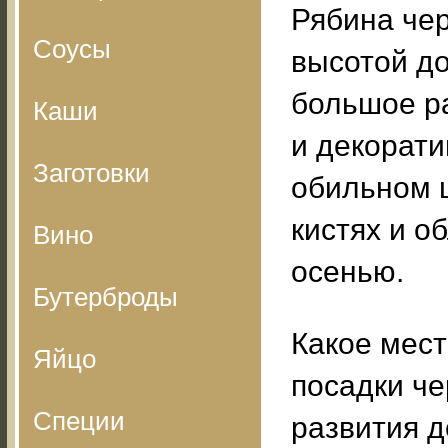
Рябина чер
Соусы
высотой до
большое р
Каши
и декорати
Заготовки
обильном 
кистях и о
Вино
осенью.
Бутерброды
Какое мест
Яйцо
посадки ч
Специи
развития д