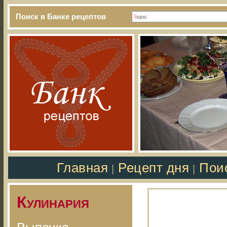
Поиск в Банке рецептов
Главная
Рецепт дня
Пои
|
|
Кулинария