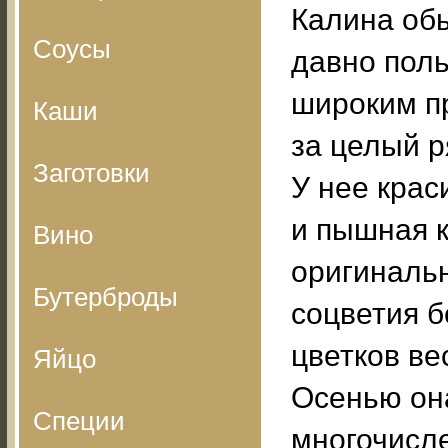
Калина об
Соусы
давно поль
широким п
Каши
за целый р
Заготовки
У нее крас
и пышная к
Вино
оригиналь
Бутерброды
соцветия 
цветков ве
Яйцо
Осенью он
Специи
многочисл