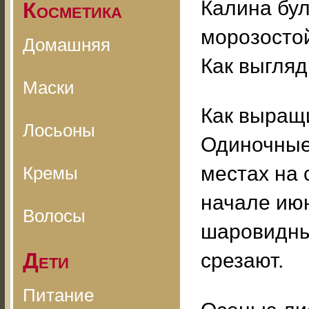
Калина бу
Косметика
морозосто
Домашняя
Как выгляд
Маски
Как выращ
Лосьоны
Одиночные
местах на 
Кремы
начале ию
Волосы
шаровидны
Дети
срезают.
Питание