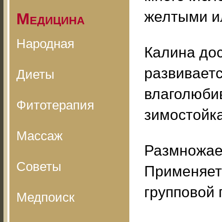
желтыми и
Медицина
Народная
Калина дос
развиваетс
Диеты
влаголюбив
Фитотерапия
зимостойка
Массаж
Размножае
Советы
Применяетс
групповой 
Медпоиск