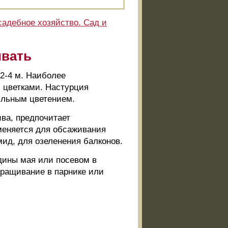
адебное хозяйство. Сад и
ивать
2-4 м. Наиболее
 цветками. Настурция
ильным цветением.
ва, предпочитает
меняется для обсаживания
мид, для озеленения балконов.
дины мая или посевом в
ыращивание в парнике или