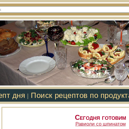
епт дня
Поиск рецептов по продук
|
Сегодня готовим
Равиоли со шпинатом