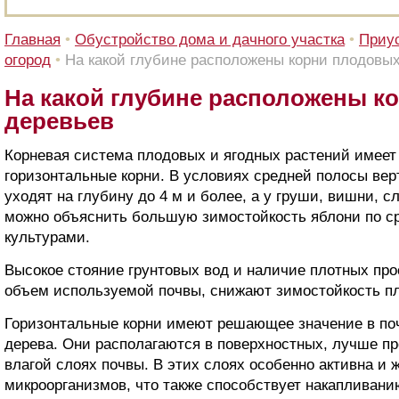
Главная
•
Обустройство дома и дачного участка
•
Приус
огород
•
На какой глубине расположены корни плодовы
На какой глубине расположены к
деревьев
Корневая система плодовых и ягодных растений имеет
горизонтальные корни. В условиях средней полосы вер
уходят на глубину до 4 м и более, а у груши, вишни, с
можно объяснить большую зимостойкость яблони по с
культурами.
Высокое стояние грунтовых вод и наличие плотных пр
объем используемой почвы, снижают зимостойкость п
Горизонтальные корни имеют решающее значение в по
дерева. Они располагаются в поверхностных, лучше п
влагой слоях почвы. В этих слоях особенно активна и
микроорганизмов, что также способствует накапливан