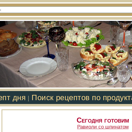
епт дня
Поиск рецептов по продук
|
Сегодня готовим
Равиоли со шпинатом