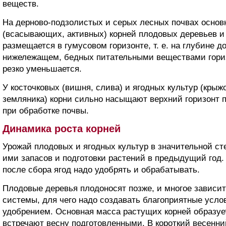
веществ.
На дерново-подзолистых и серых лесных почвах осно
(всасывающих, активных) корней плодовых деревьев и
размещается в гумусовом горизонте, т. е. на глубине д
нижележащем, бедных питательными веществами гориз
резко уменьшается.
У косточковых (вишня, слива) и ягодных культур (крыж
земляника) корни сильно насыщают верхний горизонт п
при обработке почвы.
Динамика роста корней
Урожай плодовых и ягодных культур в значительной ст
ими запасов и подготовки растений в предыдущий год.
после сбора ягод надо удобрять и обрабатывать.
Плодовые деревья плодоносят позже, и многое зависит 
системы, для чего надо создавать благоприятные усл
удобрением. Основная масса растущих корней образует
встречают весну подготовленными. В короткий весенн