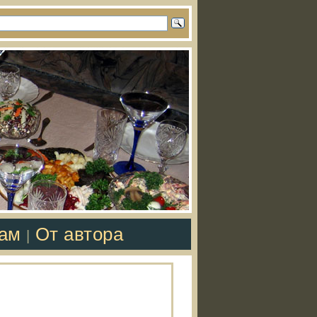
там
От автора
|