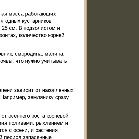
вная масса работающих
 ягодных кустарников
о 25 см. В подзолистом и
онтах, количество корней
овник, смородина, малина,
очвы, что нужно учитывать
епени зависит от накопленных
 Например, землянику сразу
от осеннего роста корневой
овия поливами, рыхлением и
ся с осени, и растения
ий период запасенные