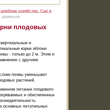
адебное хозяйство. Сад и
х деревьев
орни плодовых
 вертикальные и
тикальные корни яблони
ливы - только до 2 м. Этим и
равнению с другими
ослоек почвы уменьшают
лодовых растений.
чвенном питании плодового
рогреваемых и обеспеченных
 жизнедеятельность
ию основных питательных