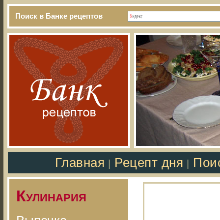
Поиск в Банке рецептов
Главная
Рецепт дня
Пои
|
|
Кулинария