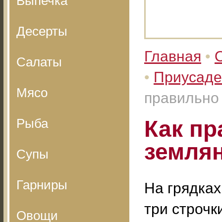
Выпечка
Десерты
Главная
•
Салаты
•
Приусаде
Мясо
правильно
Рыба
Как пр
земля
Супы
Гарниры
На грядках
три строчк
Овощи