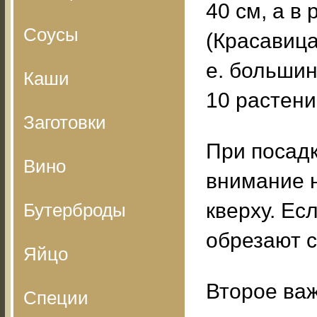
40 см, а в
Соусы
(Красавица
е. большин
Каши
10 растени
Заготовки
При посад
Вино
внимание н
кверху. Ес
Бутерброды
обрезают 
Яйцо
Второе важ
Специи