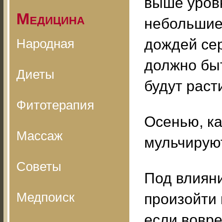
выше уровн
Медицина
небольшие 
Народная
дождей сер
должно быт
Диеты
будут раст
Фитотерапия
Осенью, ка
Массаж
мульчирую
Советы
Под влиян
Медпоиск
произойти 
если вовре