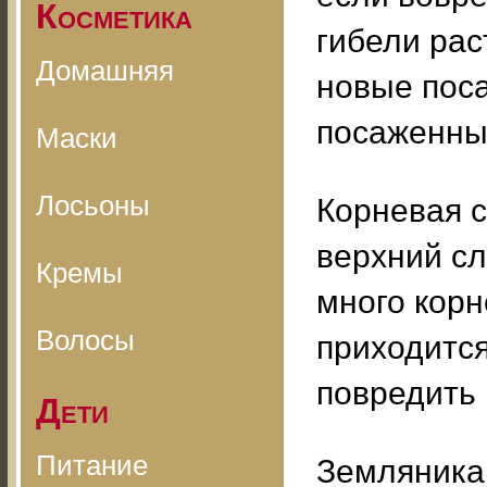
Косметика
гибели рас
Домашняя
новые пос
посаженны
Маски
Лосьоны
Корневая 
верхний сл
Кремы
много корн
Волосы
приходится
повредить 
Дети
Питание
Земляника 