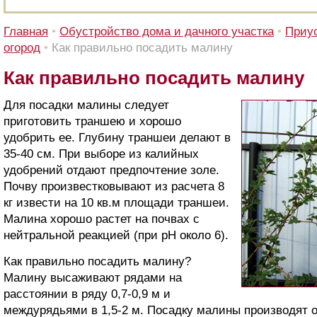
Главная
•
Обустройство дома и дачного участка
•
Приус
огород
•
Как правильно посадить малину
Как правильно посадить малину
Для посадки малины следует
приготовить траншею и хорошо
удобрить ее. Глубину траншеи делают в
35-40 см. При выборе из калийных
удобрений отдают предпочтение золе.
Почву произвестковывают из расчета 8
кг извести на 10 кв.м площади траншеи.
Малина хорошо растет на почвах с
нейтральной реакцией (при рН около 6).
Как правильно посадить малину?
Малину высаживают рядами на
расстоянии в ряду 0,7-0,9 м и
междурядьями в 1,5-2 м. Посадку малины производят 