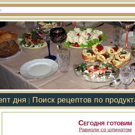
епт дня
Поиск рецептов по продук
|
Сегодня готовим
Равиоли со шпинатом