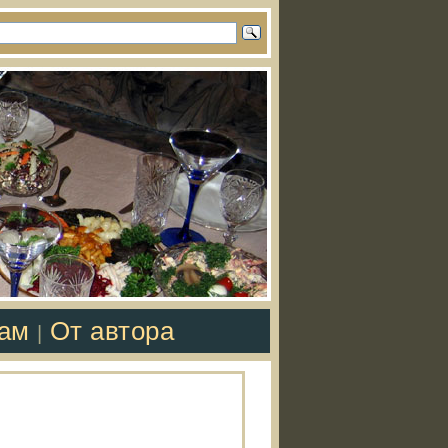
там
От автора
|