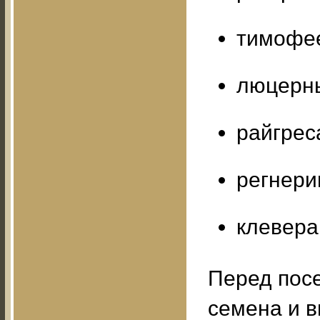
тимофее
люцерны
райгрес
регнерии
клевера 
Перед пос
семена и 