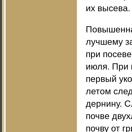
их высева.
Повышенна
лучшему з
при посеве
июля. При
первый уко
летом след
дернину. С
почве двух
почву от г