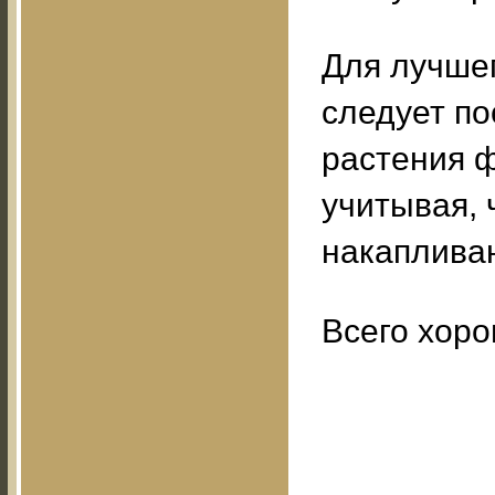
Для лучшег
следует по
растения 
учитывая, 
накапливан
Всего хоро