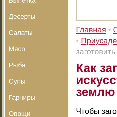
Выпечка
Десерты
Главная
•
Салаты
•
Приусаде
Мясо
заготовит
Рыба
Как за
искус
Супы
землю
Гарниры
Чтобы заго
Овощи