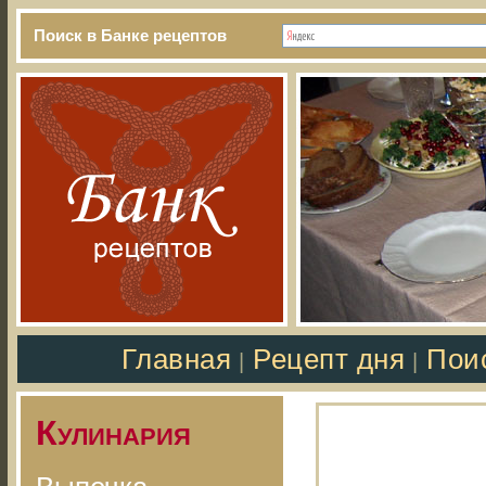
Поиск в Банке рецептов
Главная
Рецепт дня
Пои
|
|
Кулинария