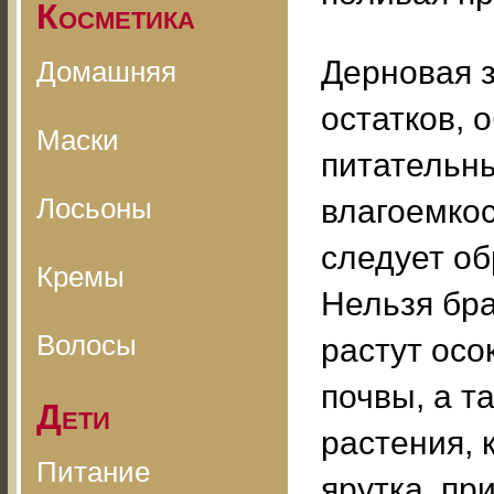
Косметика
Дерновая 
Домашняя
остатков,
Маски
питательн
Лосьоны
влагоемкос
следует об
Кремы
Нельзя бра
Волосы
растут осо
почвы, а т
Дети
растения, 
Питание
ярутка, пр