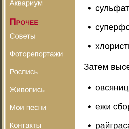
Аквариум
сульфат 
Прочее
суперфо
Советы
хлористы
Фоторепортажи
Затем выс
Роспись
овсяницы
Живопись
ежи сбо
Мои песни
райграса
Контакты