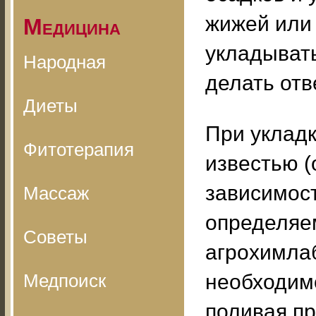
жижей или
Медицина
укладывать
Народная
делать от
Диеты
При укладк
Фитотерапия
известью (о
зависимост
Массаж
определяе
Советы
агрохимла
Медпоиск
необходимо
поливая пр