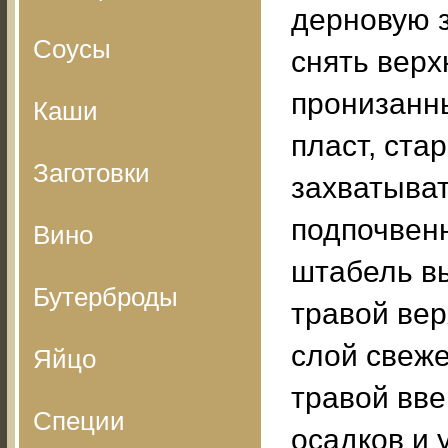
дерновую 
Соусы
снять верх
пронизанн
Каши
пласт, ста
Заготовки
захватыва
подпочвенн
Вино
штабель вы
Бутерброды
травой вер
слой свеже
Яйцо
травой вве
Специи
осадков и 