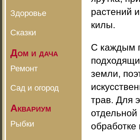
растений 
Здоровье
килы.
Сказки
С каждым г
Дом и дача
подходящий
Ремонт
земли, поэ
искусствен
Сад и огород
трав. Для 
Аквариум
отдельной 
Рыбки
обработке