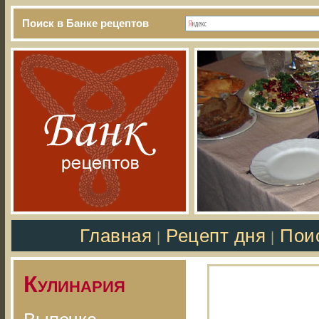
Поиск в Банке рецептов
Главная
Рецепт дня
Пои
|
|
Кулинария