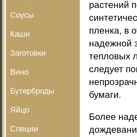
растений 
Соусы
синтетичес
пленка, в 
Каши
надежной з
Заготовки
тепловых л
следует п
Вино
непрозрачн
Бутерброды
бумаги.
Яйцо
Более над
Специи
дождевани