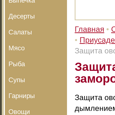
Выпечка
Десерты
Главная
•
Салаты
•
Приусаде
Мясо
Защита ов
Рыба
Защит
замор
Супы
Гарниры
Защита ов
дымлением
Овощи