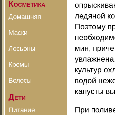
Косметика
опрыскива
ледяной ко
Домашняя
Поэтому пр
Маски
необходим
мин, приче
Лосьоны
увлажнена.
Кремы
культур ох
водой неж
Волосы
капусты вы
Дети
При поливе
Питание