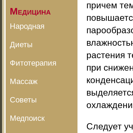
причем те
Медицина
повышаетс
Народная
парообраз
влажность
Диеты
растения т
Фитотерапия
при сниже
конденсаци
Массаж
выделяется
Советы
охлаждени
Медпоиск
Следует уч