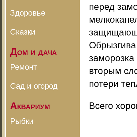
перед замо
Здоровье
мелкокапел
Сказки
защищающи
Обрызгива
Дом и дача
заморозка 
Ремонт
вторым сл
потери теп
Сад и огород
Аквариум
Всего хоро
Рыбки