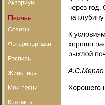
Аквариум
через год.
Прочее
на глубину 
Советы
К условия
хорошо рас
Фоторепортажи
рыхлой поч
Роспись
A.C.Mepлo
Живопись
Хорошего 
Мои песни
Контакты