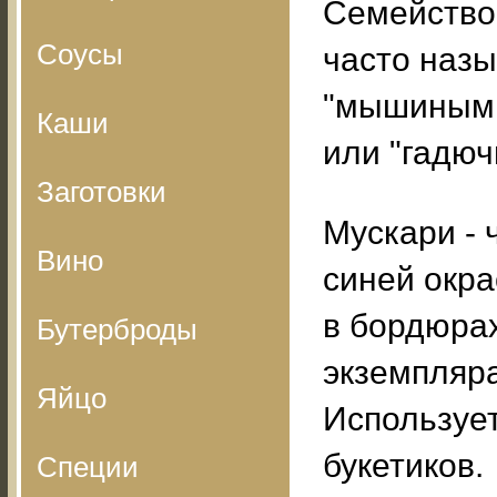
Семейство
Соусы
часто наз
"мышиным 
Каши
или "гадюч
Заготовки
Мускари - 
Вино
синей окра
в бордюрах
Бутерброды
экземпляра
Яйцо
Использует
букетиков.
Специи