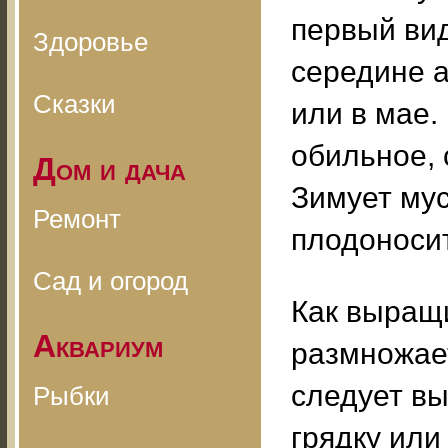
первый вид
Здоровье
середине а
Сказки
или в мае.
обильное, 
Дом и дача
Зимует мус
Ремонт
плодоносит
Сад и огород
Как выращ
Аквариум
размножае
следует в
Рыбки
грядку или