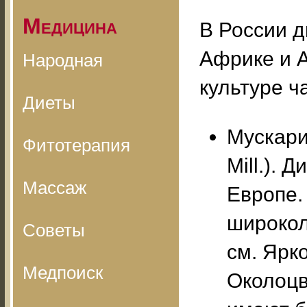
Медицина
В России д
Африке и А
Народная
культуре ч
Диеты
Мускари 
Фитотерапия
Mill.). 
Массаж
Европе.
широкол
Советы
см. Ярк
Медпоиск
Околоцв