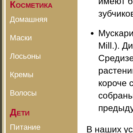
имеют б
Косметика
зубчико
Домашняя
Мускари
Маски
Mill.). 
Лосьоны
Средизе
растени
Кремы
короче 
Волосы
собраны
предыду
Дети
Питание
В наших у