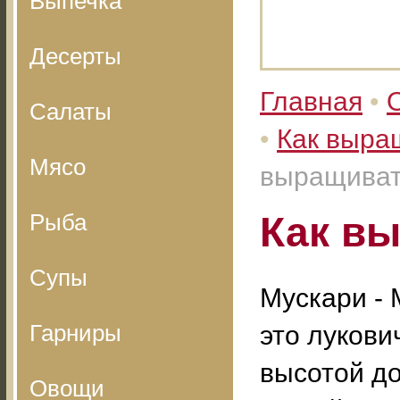
Выпечка
Десерты
Главная
•
Салаты
•
Как выра
Мясо
выращиват
Рыба
Как в
Супы
Мускари - M
Гарниры
это лукови
высотой до
Овощи