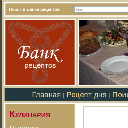
Поиск в Банке рецептов
Главная
Рецепт дня
Пои
|
|
Кулинария