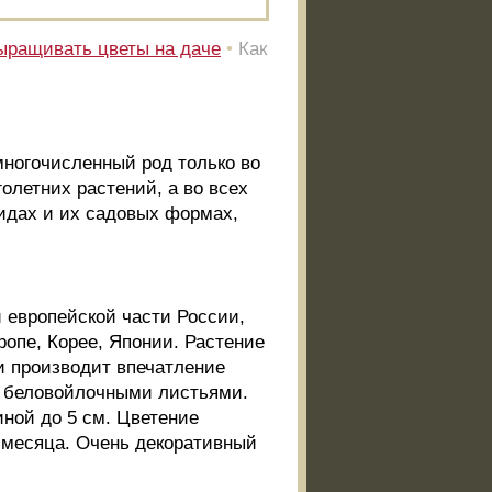
ыращивать цветы на даче
•
Как
 многочисленный род только во
олетних растений, а во всех
видах и их садовых формах,
ей европейской части России,
опе, Корее, Японии. Растение
и производит впечатление
, беловойлочными листьями.
ной до 5 см. Цветение
 месяца. Очень декоративный