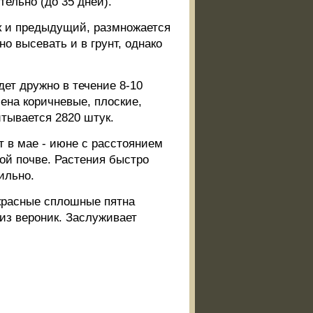
тельно (до 35 дней).
к и предыдущий, размножается
о высевать и в грунт, однако
ет дружно в течение 8-10
ена коричневые, плоские,
итывается 2820 штук.
 в мае - июне с расстоянием
гой почве. Растения быстро
ильно.
екрасные сплошные пятна
 из вероник. Заслуживает