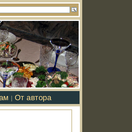
там
От автора
|