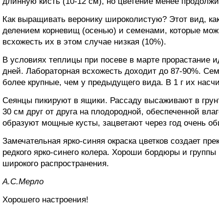
длинную кисть (10-12 см), но цветение менее продолжи
Как выращивать веронику широколистую? Этот вид, ка
делением корневищ (осенью) и семенами, которые можн
всхожесть их в этом случае низкая (10%).
В условиях теплицы при посеве в марте прорастание ид
дней. Лабораторная всхожесть доходит до 87-90%. Сем
более крупные, чем у предыдущего вида. В 1 г их насч
Сеянцы пикируют в ящики. Рассаду высаживают в грунт
30 см друг от друга на плодородной, обеспеченной вла
образуют мощные кусты, зацветают через год очень об
Замечательная ярко-синяя окраска цветков создает пр
редкого ярко-синего колера. Хороши бордюры и группы
широкого распространения.
A.C.Mepлo
Хорошего настроения!