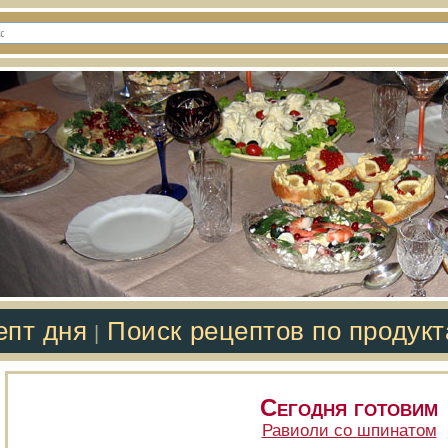
епт дня
Поиск рецептов по продук
|
Сегодня готовим
Равиоли со шпинатом