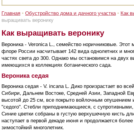
Главная
•
Обустройство дома и дачного участка
•
Как в
выращивать веронику
Как выращивать веронику
Вероника - Veronica L., семейство норичниковые. Этот
флоре России насчитывает 142 вида однолетних и мног
частях света до 300. Однако мы остановимся на двух 
имеющихся в коллекциях ботанического сада.
Вероника седая
Вероника седая - V. incana L. Дико произрастает во вс
Сибири, Дальнем Востоке, Средней Азии, Западной Евр
высотой до 25 см, все покрыто войлочным опушением 
"седого". Стебли приподнимающиеся, с супротивными
Синие цветки собраны в густую верхушечную кисть дли
наступает в первой декаде июня и продолжается более
зимостойкий многолетник.