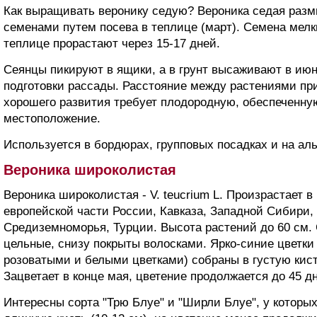
Как выращивать веронику седую? Вероника седая разм
семенами путем посева в теплице (март). Семена мелки
теплице прорастают через 15-17 дней.
Сеянцы пикируют в ящики, а в грунт высаживают в июн
подготовки рассады. Расстояние между растениями при
хорошего развития требует плодородную, обеспеченную
местоположение.
Используется в бордюрах, групповых посадках и на аль
Вероника широколистая
Вероника широколистая - V. teucrium L. Произрастает 
европейской части России, Кавказа, Западной Сибири,
Средиземноморья, Турции. Высота растений до 60 см.
цельные, снизу покрыты волосками. Ярко-синие цветк
розоватыми и белыми цветками) собраны в густую кист
Зацветает в конце мая, цветение продолжается до 45 д
Интересны сорта "Трю Блуе" и "Ширли Блуе", у которы