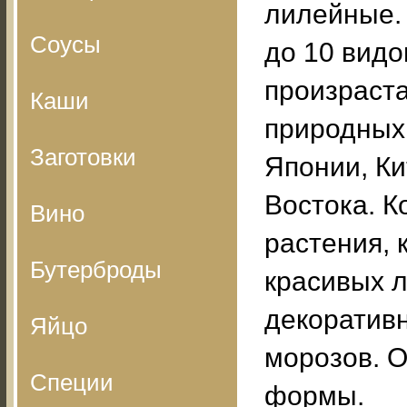
лилейные. 
Соусы
до 10 видо
произраст
Каши
природных
Заготовки
Японии, Ки
Востока. 
Вино
растения, 
Бутерброды
красивых 
декоративн
Яйцо
морозов. 
Специи
формы.