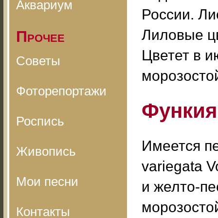
Аквариум
России. Л
Лиловые цв
Прочее
Цветет в и
Советы
морозостой
Фоторепортажи
Функия
Роспись
Имеется пе
Живопись
variegata V
Мои песни
и желто-п
морозосто
Контакты