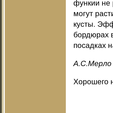
функии не 
могут раст
кусты. Эфф
бордюрах в
посадках н
A.C.Mepлo
Хорошего 