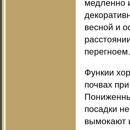
медленно и
декоратив
весной и о
расстоянии
перегноем
Функии хо
почвах при
Пониженны
посадки не
вымокают 