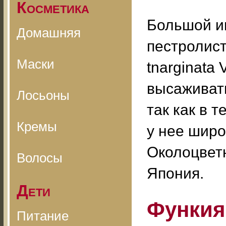
Косметика
Большой и
Домашняя
пестролистн
Маски
tnarginata
высаживать
Лосьоны
так как в 
Кремы
у нее широ
Околоцвет
Волосы
Япония.
Дети
Функия
Питание