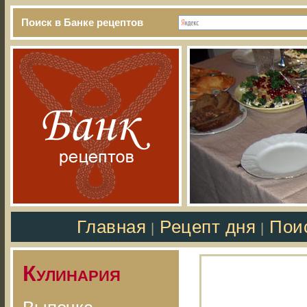
Поиск в Банке рецептов
Главная
Рецепт дня
Пои
|
|
Кулинария