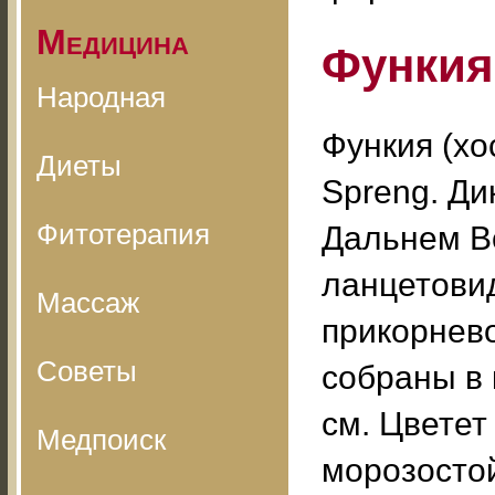
Медицина
Функия
Народная
Функия (хос
Диеты
Spreng. Ди
Фитотерапия
Дальнем Во
ланцетовид
Массаж
прикорнево
Советы
собраны в 
см. Цветет
Медпоиск
морозостой