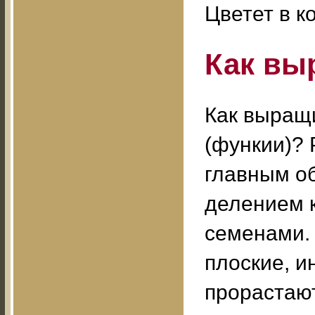
Цветет в к
Как вы
Как выращ
(функии)?
главным о
делением к
семенами.
плоские, и
прорастаю