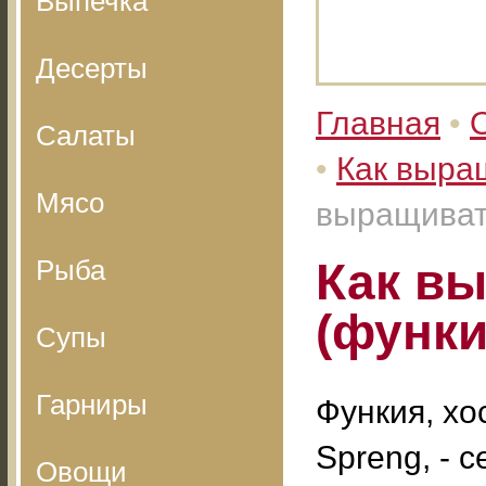
Выпечка
Десерты
Главная
•
Салаты
•
Как выра
Мясо
выращиват
Рыба
Как в
(функи
Супы
Гарниры
Функия, хо
Spreng, - 
Овощи