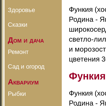
Функия (хо
Здоровье
Родина - Я
Сказки
широкосер
cветло-лил
Дом и дача
и морозост
Ремонт
цветения 3
Сад и огород
Функия
Аквариум
Функия (хос
Рыбки
Родина - Я