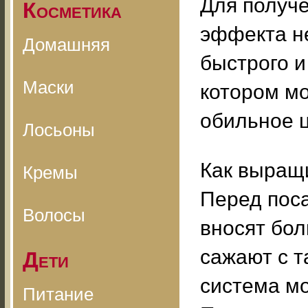
Для получе
Косметика
эффекта н
Домашняя
быстрого и
Маски
котором мо
обильное 
Лосьоны
Как выращ
Кремы
Перед поса
Волосы
вносят бол
сажают с т
Дети
система мо
Питание