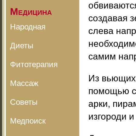
обвиваютс
Медицина
создавая з
Народная
слева напр
необходимо
Диеты
самим напр
Фитотерапия
Из вьющихс
Массаж
помощью с
Советы
арки, пир
изгороди и 
Медпоиск