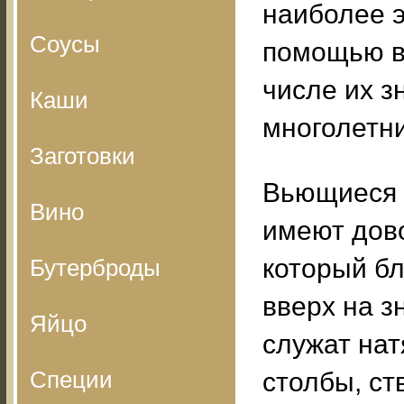
наиболее 
Соусы
помощью в
числе их з
Каши
многолетни
Заготовки
Вьющиеся 
Вино
имеют дов
который б
Бутерброды
вверх на з
Яйцо
служат нат
Специи
столбы, ст