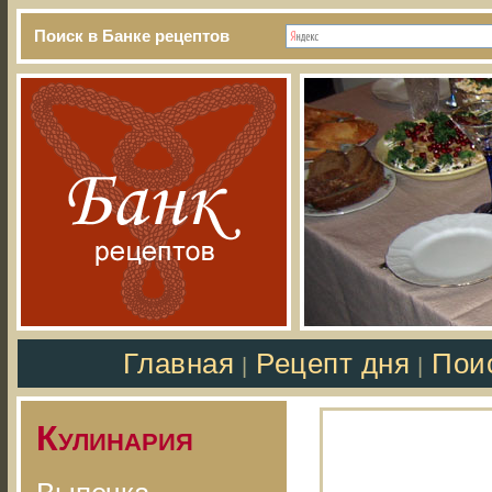
Поиск в Банке рецептов
Главная
Рецепт дня
Пои
|
|
Кулинария