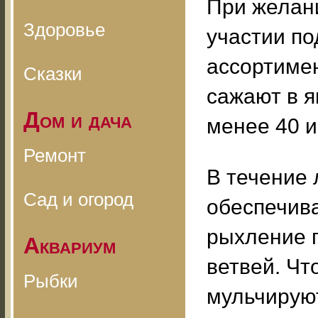
При желан
Здоровье
участии п
ассортимен
Сказки
сажают в я
Дом и дача
менее 40 и
Ремонт
В течение
Сад и огород
обеспечива
рыхление п
Аквариум
ветвей. Чт
Рыбки
мульчируют