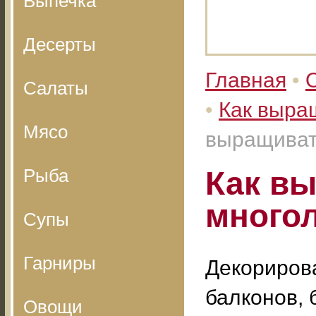
Выпечка
Десерты
Главная
•
Салаты
•
Как выра
Мясо
выращиват
Рыба
Как в
много
Супы
Гарниры
Декорирова
балконов, 
Овощи