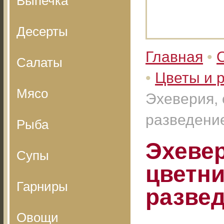
Выпечка
Десерты
Главная
•
Салаты
•
Цветы и 
Мясо
Эхеверия, 
разведени
Рыба
Эхевер
Супы
цветни
Гарниры
разве
Овощи