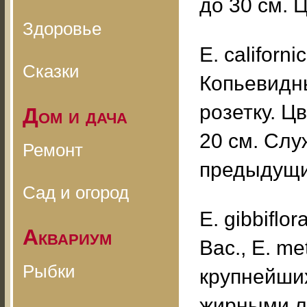
до 30 см. 
Здоровье
Е. californ
Сказки
Копьевидн
розетку. Ц
Дом и дача
20 см. Слу
Ремонт
предыдущи
Сад и огород
Е. gibbiflor
Аквариум
Вас., Е. me
Рыбки
крупнейших
жирными ли