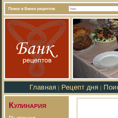
Поиск в Банке рецептов
Главная
Рецепт дня
Пои
|
|
Кулинария