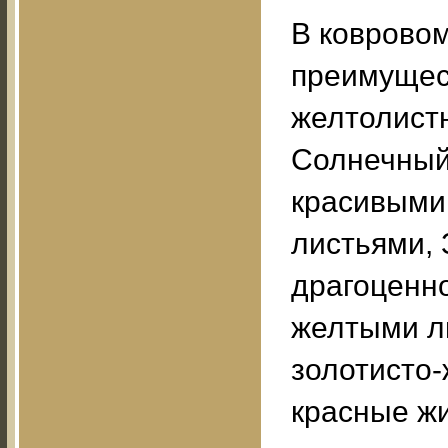
В коврово
преимущес
желтолистн
Солнечный 
красивыми
листьями, 
драгоценно
желтыми ли
золотисто
красные жи