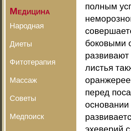
полным ус
Медицина
неморозно
Народная
совершаетс
боковыми 
Диеты
развивают 
Фитотерапия
листья так
оранжерее,
Массаж
перед поса
Советы
основании
Медпоиск
развиваетс
эхеверий с