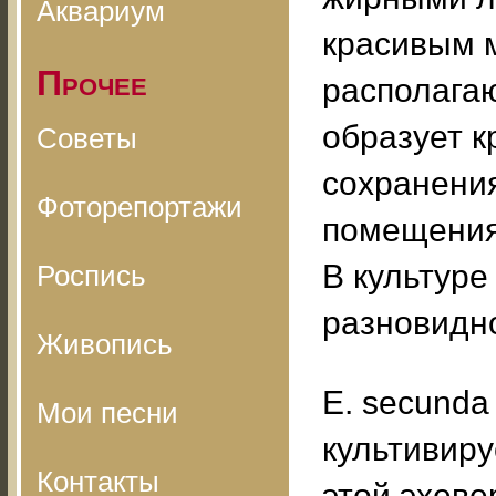
Аквариум
красивым 
Прочее
располагаю
образует к
Советы
сохранения
Фоторепортажи
помещения,
В культуре
Роспись
разновидн
Живопись
Е. secunda 
Мои песни
культивир
Контакты
этой эхеве