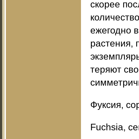
скорее пос
количество
ежегодно в
растения,
экземпляры
теряют св
симметрич
Фуксия, со
Fuchsia, с