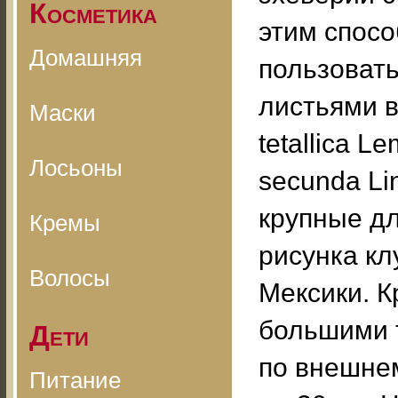
Косметика
этим спос
Домашняя
пользовать
листьями в
Маски
tetallica 
Лосьоны
secunda Li
крупные д
Кремы
рисунка кл
Волосы
Мексики. К
большими 
Дети
по внешнем
Питание