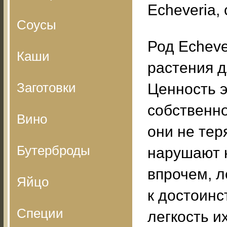
Echeveria,
Соусы
Род Echeve
Каши
растения д
Заготовки
Ценность э
собственно
Вино
они не те
Бутерброды
нарушают н
впрочем, л
Яйцо
к достоинс
Специи
легкость и