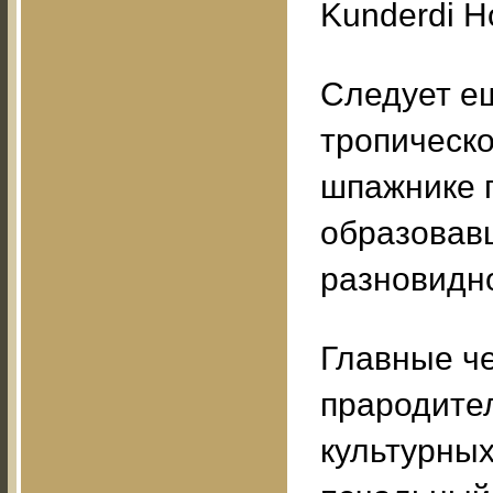
Kunderdi Ho
Следует е
тропическ
шпажнике п
образовавш
разновидн
Главные ч
прародите
культурных