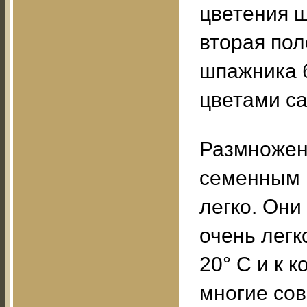
цветения ш
вторая по
шпажника б
цветами са
Размножен
семенным 
легко. Они
очень легк
20° C и к 
многие со