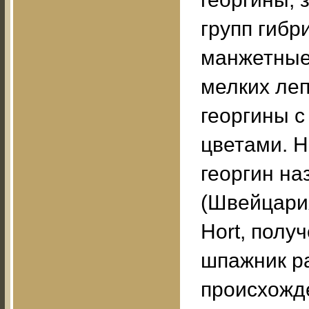
групп гибр
манжетные 
мелких леп
георгины 
цветами. Н
георгин на
(Швейцария
Hort, полу
шпажник ра
происхожде