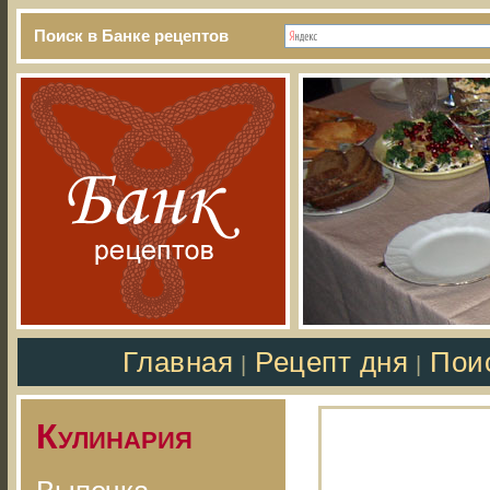
Поиск в Банке рецептов
Главная
Рецепт дня
Пои
|
|
Кулинария