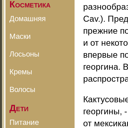
Косметика
разнообразн
Cav.). Пре
Домашняя
прежние п
Маски
и от некото
Лосьоны
впервые п
георгина. 
Кремы
распростра
Волосы
Кактусовые
Дети
георгины, 
Питание
от мексика