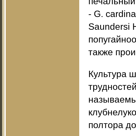
печальный 
- G. cardin
Saundersi 
попугайноо
также прои
Культура ш
трудностей
называемы
клубнелук
полтора до