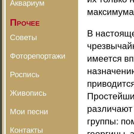
Аквариум
максимума
Прочее
В настояще
Советы
чрезвычай
Фоторепортажи
имеется в
назначению
Роспись
приводится
Живопись
Простейши
различают
Мои песни
группы: по
Контакты
георгины, 