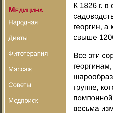
К 1826 г. 
Медицина
садоводств
Народная
георгин, а 
свыше 1200
Диеты
Фитотерапия
Все эти со
георгинам
Массаж
шарообразн
Советы
группе, ко
помпонной.
Медпоиск
весьма из