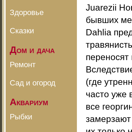
Juarezii Ho
Здоровье
бывших ме
Сказки
Dahlia пре
травянисты
Дом и дача
переносят
Ремонт
Вследствие
(где утрен
Сад и огород
часто уже 
Аквариум
все георги
Рыбки
замерзают 
их только 