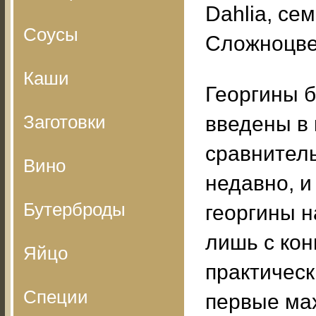
Dahlia, сем
Соусы
Сложноцве
Каши
Георгины 
Заготовки
введены в 
сравнител
Вино
недавно, и
Бутерброды
георгины н
лишь с конц
Яйцо
практически
Специи
первые мах