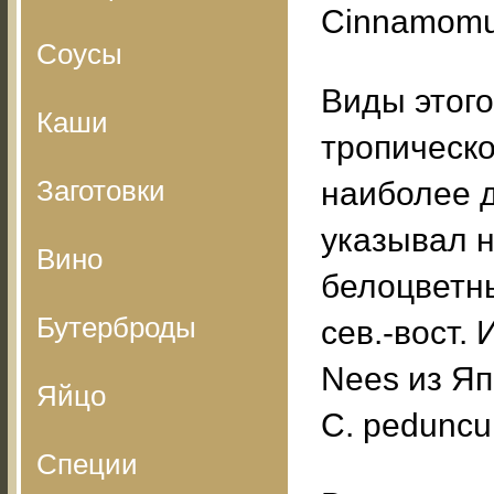
Cinnamomu
Соусы
Виды этого
Каши
тропическо
Заготовки
наиболее д
указывал 
Вино
белоцветны
Бутерброды
сев.-вост.
Nees из Я
Яйцо
С. peduncu
Специи