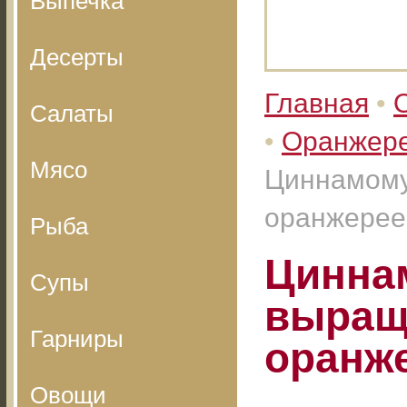
Выпечка
Десерты
Главная
•
Салаты
•
Оранжере
Мясо
Циннамому
оранжерее
Рыба
Циннам
Супы
выращ
Гарниры
оранж
Овощи