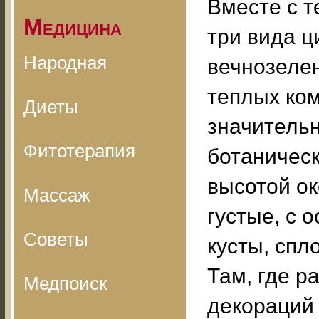
Вместе с т
Медицина
три вида 
Народная
вечнозелен
теплых ком
Диеты
значительн
Фитотерапия
ботаническ
высотой ок
Массаж
густые, с 
Советы
кусты, сп
Там, где р
Медпоиск
декораций 