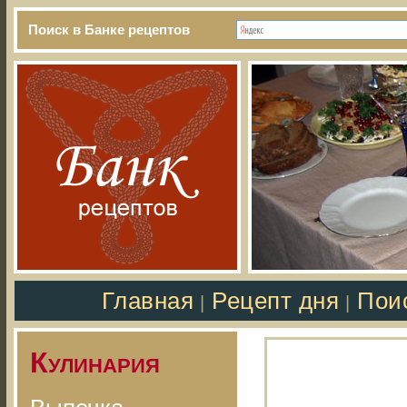
Поиск в Банке рецептов
Главная
Рецепт дня
Пои
|
|
Кулинария