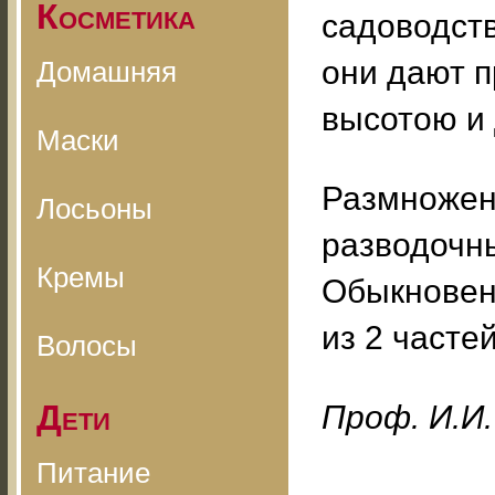
Косметика
садоводств
они дают 
Домашняя
высотою и 
Маски
Размножени
Лосьоны
разводочны
Кремы
Обыкновен
из 2 часте
Волосы
Дети
Проф. И.И.
Питание