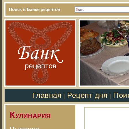
Поиск в Банке рецептов
Главная
Рецепт дня
Пои
|
|
Кулинария