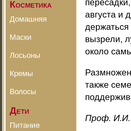
пересадки,
Косметика
августа и 
Домашняя
держаться 
Маски
вызрели, л
около самы
Лосьоны
Размножен
Кремы
также сем
Волосы
поддержив
Дети
Проф. И.И.
Питание