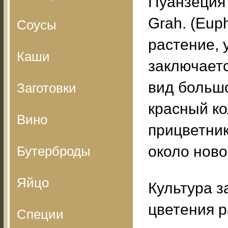
Пуанзеция 
Grah. (Eup
Соусы
растение, 
Каши
заключаетс
вид большо
Заготовки
красный ко
Вино
прицветник
около ново
Бутерброды
Яйцо
Культура 
цветения р
Специи