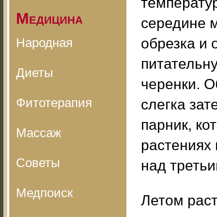
температур
Медицина
середине м
Народная
обрезка и 
питательну
Диеты
черенки. 
Фитотерапия
слегка за
парник, ко
Массаж
растениях 
Советы
над третьи
Медпоиск
Летом раст