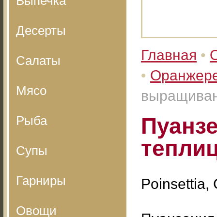
Выпечка
Десерты
Главная
•
Салаты
•
Оранжере
Мясо
выращиван
Рыба
Пуанз
теплиц
Супы
Гарниры
Poinsettia
Овощи