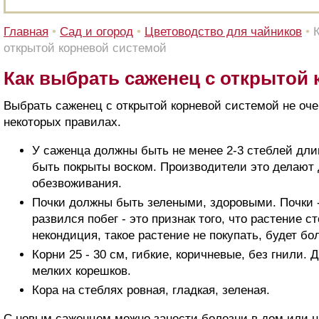
Главная
•
Сад и огород
•
Цветоводство для чайников
•
открытой корневой системой
Как выбрать саженец с открытой
Выбрать саженец с открытой корневой системой не оче
некоторых правилах.
У саженца должны быть не менее 2-3 стеблей длин
быть покрыты воском. Производители это делают
обезвоживания.
Почки должны быть зелеными, здоровыми. Почки -
развился побег - это признак того, что растение ст
некондиция, такое растение не покупать, будет бо
Корни 25 - 30 см, гибкие, коричневые, без гнили.
мелких корешков.
Кора на стеблях ровная, гладкая, зеленая.
С новым саженцем можно занести болезни в дом или на