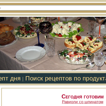
епт дня
Поиск рецептов по продук
|
Сегодня готовим
Равиоли со шпинатом