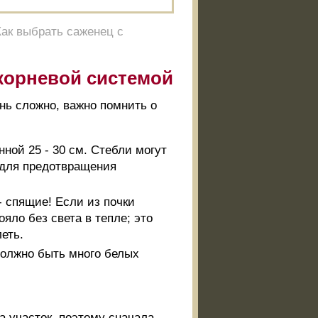
Как выбрать саженец с
 корневой системой
нь сложно, важно помнить о
ной 25 - 30 см. Стебли могут
 для предотвращения
 спящие! Если из почки
ояло без света в тепле; это
леть.
 Должно быть много белых
 участок, поэтому сначала