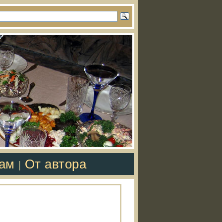
там
От автора
|