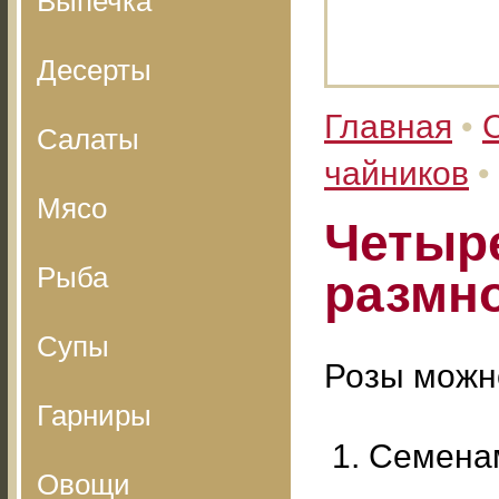
Выпечка
Десерты
Главная
•
Салаты
чайников
•
Мясо
Четыр
Рыба
размн
Супы
Розы можн
Гарниры
Семенам
Овощи