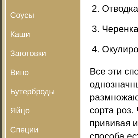
Отводк
Соусы
Черенк
Каши
Окулиро
Заготовки
Все эти сп
Вино
однозначн
Бутерброды
размножаю
сорта роз.
Яйцо
прививая и
Специи
способа ес