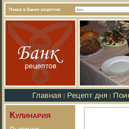
Поиск в Банке рецептов
Главная
Рецепт дня
Пои
|
|
Кулинария