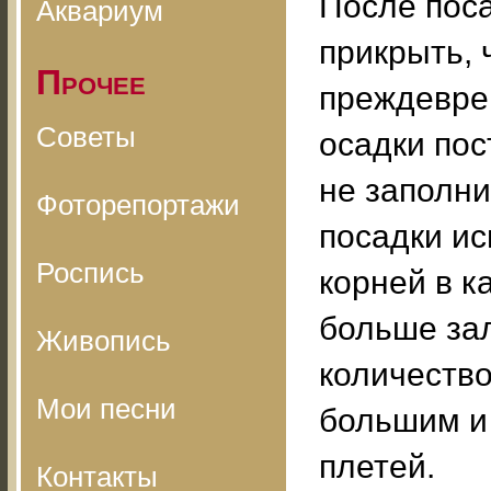
После поса
Аквариум
прикрыть, 
Прочее
преждевре
Советы
осадки пос
не заполни
Фоторепортажи
посадки и
Роспись
корней в к
больше за
Живопись
количество
Мои песни
большим и
плетей.
Контакты