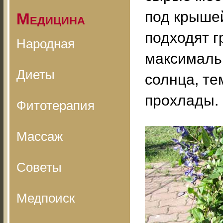
под крышей
Медицина
подходят г
Народная
максималь
Диеты
солнца, те
прохлады.
Фитотерапия
Массаж
Советы
Медпоиск