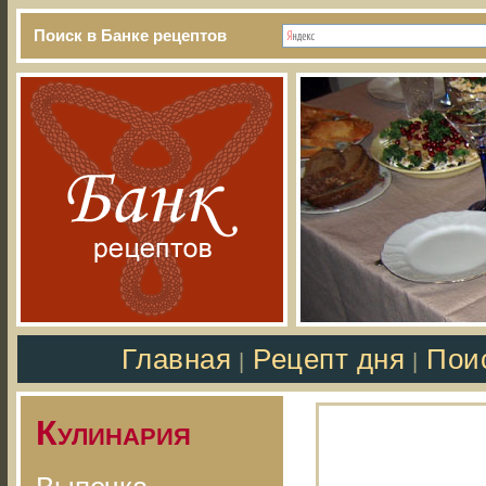
Поиск в Банке рецептов
Главная
Рецепт дня
Пои
|
|
Кулинария