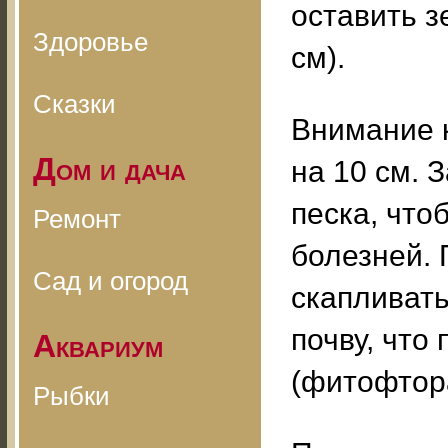
оставить з
Здоровье
см).
Сказки
Внимание к
Дом и дача
на 10 см.
песка, что
Ремонт
болезней. 
Сад и огород
скапливать
почву, что
Аквариум
(фитофтора
Рыбки