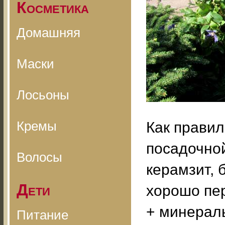
Косметика
Домашняя
Маски
Лосьоны
Кремы
Как прави
посадочной
Волосы
керамзит, 
Дети
хорошо пе
+ минерал
Питание