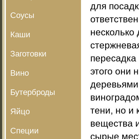
для посадк
Соусы
ответствен
несколько 
Каши
стержневая
Заготовки
пересадка 
этого они 
Вино
деревьями
Бутерброды
виноградом
тени, но и
Яйцо
вещества и
Специи
сырые мест