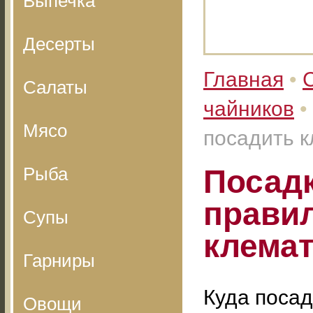
Выпечка
Десерты
Главная
•
Салаты
чайников
•
Мясо
посадить 
Рыба
Посадк
прави
Супы
клема
Гарниры
Куда посад
Овощи