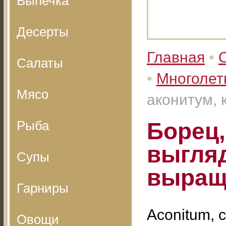
Выпечка
Десерты
Главная
•
Салаты
•
Многолет
Мясо
аконитум, 
Рыба
Борец,
выгляд
Супы
выращ
Гарниры
Aconitum, 
Овощи