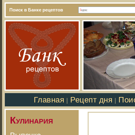
Поиск в Банке рецептов
Главная
Рецепт дня
Пои
|
|
Кулинария