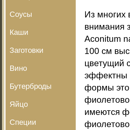
Из многих
Соусы
внимания 
Каши
Aconitum n
Заготовки
100 см выс
цветущий с
Вино
эффектны 
Бутерброды
формы этог
фиолетовог
Яйцо
имеются ф
Специи
фиолетово