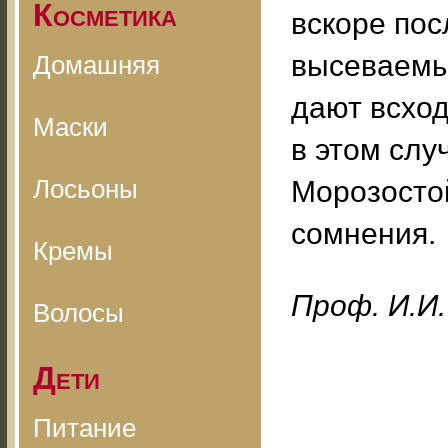
Косметика
вскоре пос
высеваемые
Домашняя
дают всход
Маски
в этом слу
Лосьоны
Морозостой
сомнения.
Кремы
Проф. И.И.
Волосы
Дети
Питание