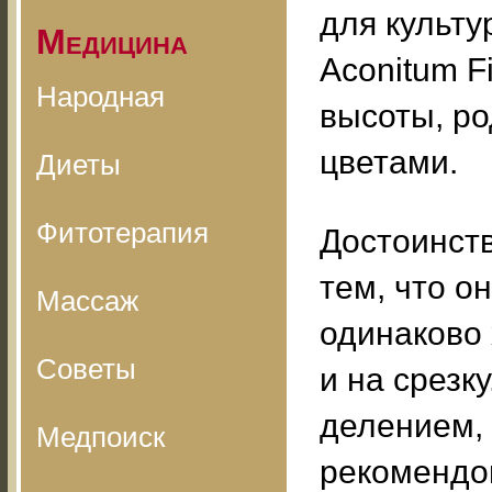
для культу
Медицина
Aconitum Fi
Народная
высоты, ро
цветами.
Диеты
Фитотерапия
Достоинст
тем, что о
Массаж
одинаково 
Советы
и на срезк
делением, 
Медпоиск
рекомендо