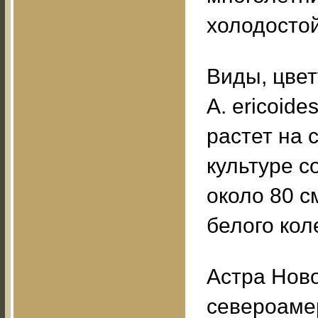
холодостой
Виды, цвет
A. ericoide
растет на 
культуре с
около 80 
белого кол
Астра Ново
североамер