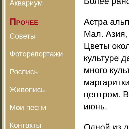
Более ран
Аквариум
Прочее
Астра альпи
Мал. Азия,
Советы
Цветы окол
Фоторепортажи
культуре д
много кул
Роспись
маргаритки
Живопись
центром. В
июнь.
Мои песни
Контакты
Одной из 