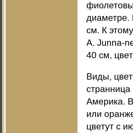
фиолетовые
диаметре. 
см. К этом
A. Junna-n
40 см, цве
Виды, цвет
странница 
Америка. В
или оранж
цветут с и