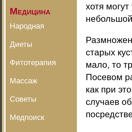
хотя могут
Медицина
небольшой
Народная
Размножен
Диеты
старых кус
Фитотерапия
мало, то т
Посевом р
Массаж
как при эт
Советы
случаев о
посредств
Медпоиск