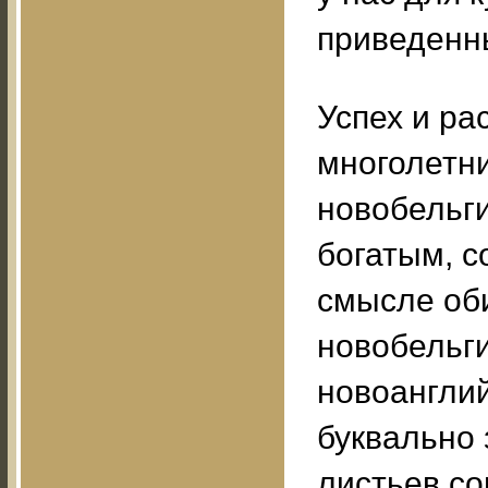
приведенн
Успех и ра
многолетни
новобельг
богатым, 
смысле об
новобельги
новоанглий
буквально 
листьев с