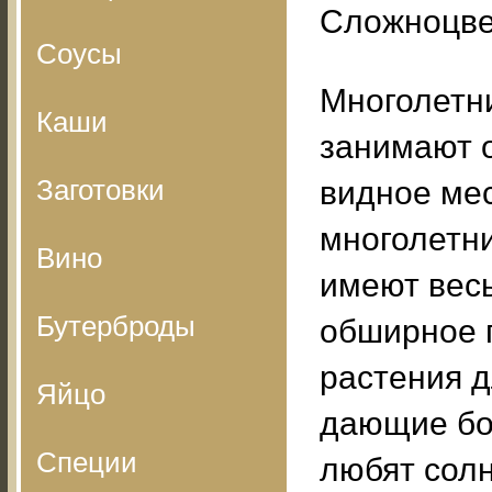
Сложноцве
Соусы
Многолетн
Каши
занимают 
Заготовки
видное ме
многолетни
Вино
имеют вес
Бутерброды
обширное 
растения д
Яйцо
дающие бог
Специи
любят сол