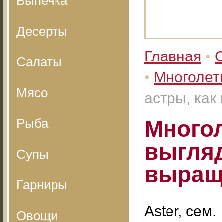
Выпечка
Десерты
Главная
•
Салаты
•
Многолет
Мясо
астры, как
Рыба
Многол
выгляд
Супы
выращ
Гарниры
Aster, сем.
Овощи