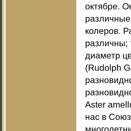
октябре. О
различные
колеров. Р
различны; 
диаметр цв
(Rudolph Go
разновидн
разновидно
Aster amel
нас в Союз
многолетни