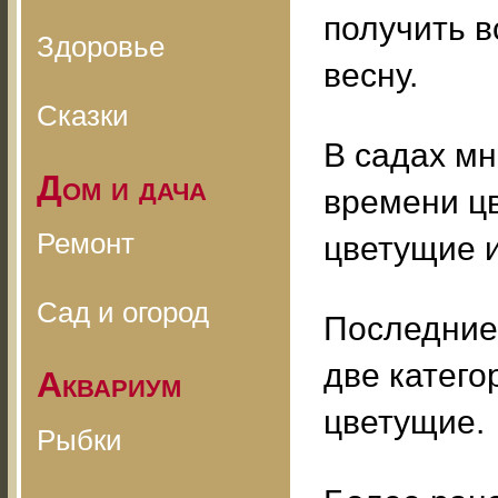
получить в
Здоровье
весну.
Сказки
В садах мн
Дом и дача
времени цв
Ремонт
цветущие и
Сад и огород
Последние
две катего
Аквариум
цветущие.
Рыбки