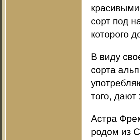
красивыми
сорт под н
которого д
В виду сво
сорта альп
употребляю
того, дают
Астра Фремо
родом из С