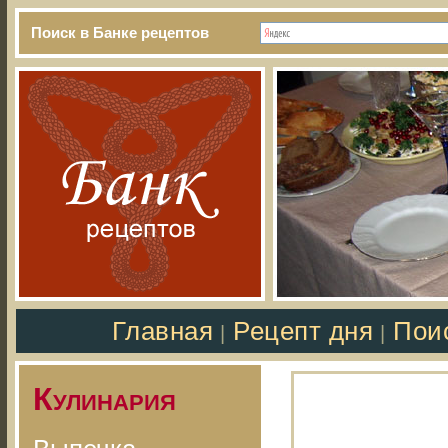
Поиск в Банке рецептов
Главная
Рецепт дня
Пои
|
|
Кулинария