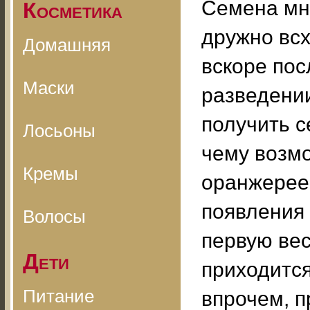
Семена мн
Косметика
дружно всх
Домашняя
вскоре пос
Маски
разведении
получить 
Лосьоны
чему возмо
Кремы
оранжерее 
появления 
Волосы
первую вес
Дети
приходится
Питание
впрочем, п