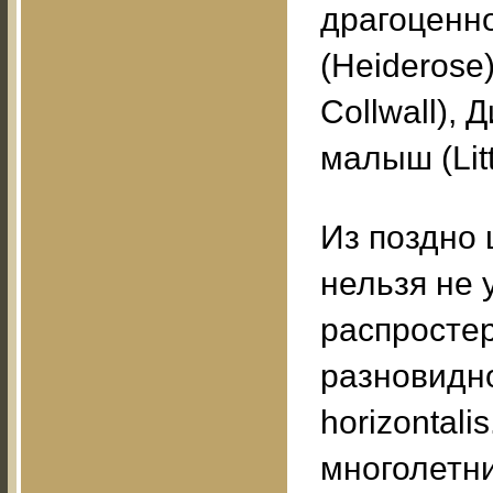
драгоценно
(Heiderose
Collwall), 
малыш (Litt
Из поздно 
нельзя не 
распростерт
разновидно
horizontali
многолетни