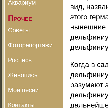
Аквариум
вид, назва
этого герм
Прочее
нынешние 
Советы
дельфиниу
Фоторепортажи
дельфиниум
Роспись
Когда в са
дельфиниум
Живопись
разумеют 
Мои песни
дельфиниум
дальнейше
Контакты