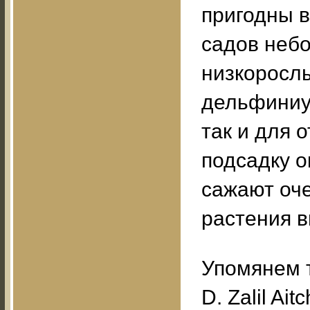
пригодны в
садов неб
низкорослы
дельфиниум
так и для 
подсадку о
сажают оче
растения в
Упомянем 
D. Zalil Ai