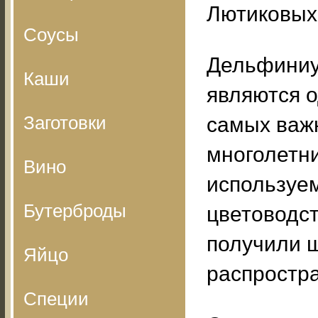
Лютиковых
Соусы
Дельфини
Каши
являются 
Заготовки
самых важ
многолетни
Вино
используе
Бутерброды
цветоводст
получили 
Яйцо
распростр
Специи