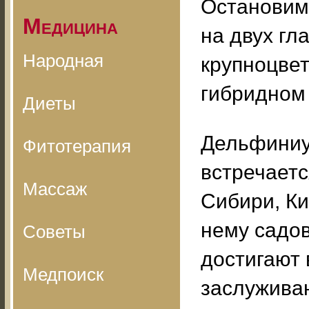
Остановим
Медицина
на двух гл
Народная
крупноцвет
гибридном 
Диеты
Дельфиниу
Фитотерапия
встречаетс
Массаж
Сибири, Ки
нему садо
Советы
достигают 
Медпоиск
заслужива