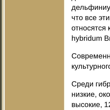
дельфиниум
что все э
относятся к
hybridum В
Современн
культурног
Среди гиб
низкие, ок
высокие, 1