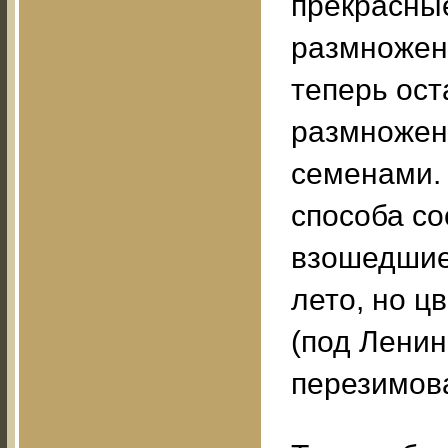
прекрасные
размножен
теперь ос
размножен
семенами.
способа со
взошедшие 
лето, но ц
(под Ленинг
перезимова