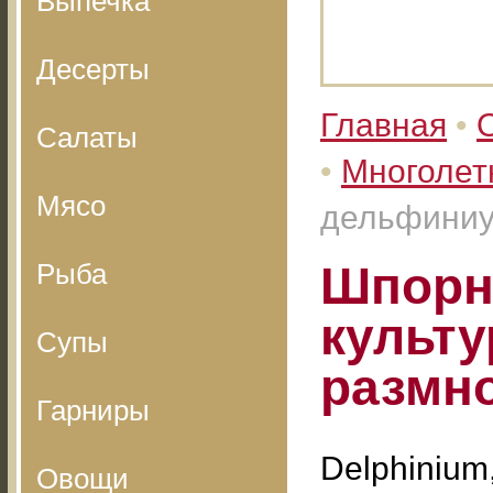
Выпечка
Десерты
Главная
•
Салаты
•
Многолет
Мясо
дельфиниу
Рыба
Шпорн
культу
Супы
размн
Гарниры
Delphinium
Овощи