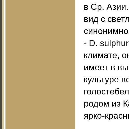
в Ср. Азии
вид с све
синонимно
- D. sulph
климате, о
имеет в вы
культуре 
голостебель
родом из К
ярко-крас