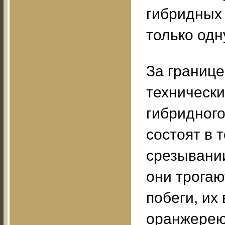
гибридных
только одн
За границ
техническ
гибридног
состоят в 
срезывании
они трогаю
побеги, их
оранжерею,