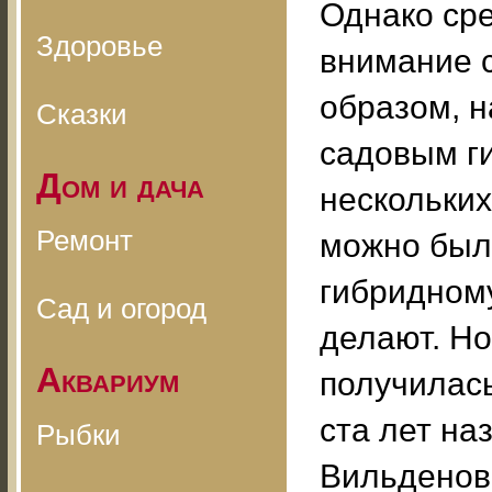
Однако ср
Здоровье
внимание 
образом, н
Сказки
садовым г
Дом и дача
нескольких
Ремонт
можно было
гибридному
Сад и огород
делают. Н
Аквариум
получилась
ста лет на
Рыбки
Вильденов