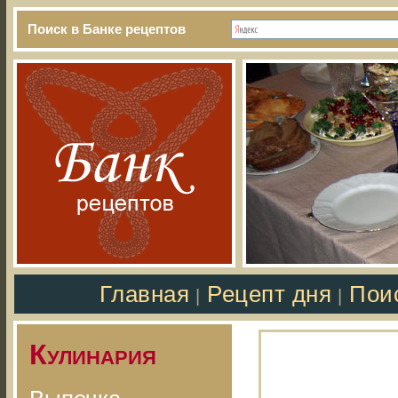
Поиск в Банке рецептов
Главная
Рецепт дня
Пои
|
|
Кулинария