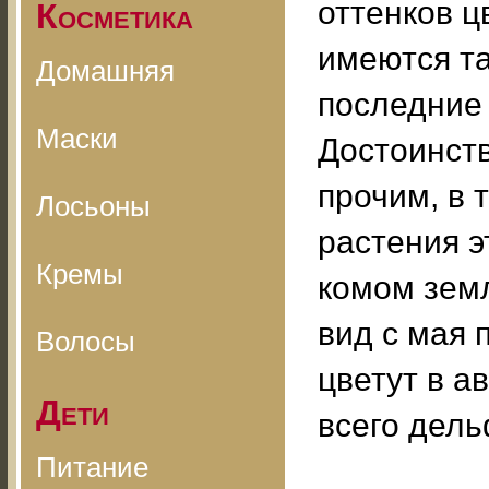
оттенков ц
Косметика
имеются т
Домашняя
последние 
Маски
Достоинств
прочим, в 
Лосьоны
растения э
Кремы
комом земл
вид с мая 
Волосы
цветут в а
Дети
всего дель
Питание