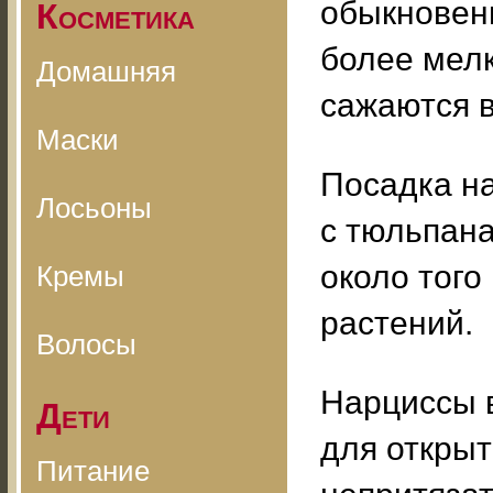
обыкновенн
Косметика
более мелк
Домашняя
сажаются в
Маски
Посадка на
Лосьоны
с тюльпана
около того
Кремы
растений.
Волосы
Нарциссы 
Дети
для открыт
Питание