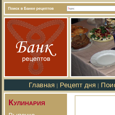
Поиск в Банке рецептов
Главная
Рецепт дня
Пои
|
|
Кулинария