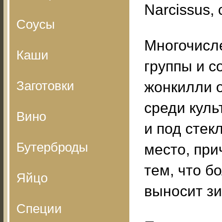
Narcissus,
Соусы
Многочисл
Каши
группы и с
Заготовки
жонкилли о
среди куль
Вино
и под стек
Бутерброды
место, при
тем, что б
Яйцо
выносит зи
Специи