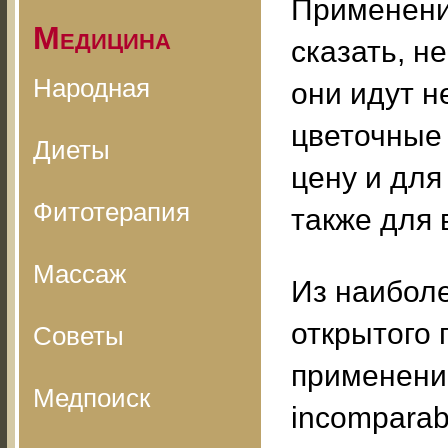
Применени
Медицина
сказать, н
Народная
они идут н
цветочные
Диеты
цену и для
Фитотерапия
также для 
Массаж
Из наибол
открытого 
Советы
применение
Медпоиск
incomparabi