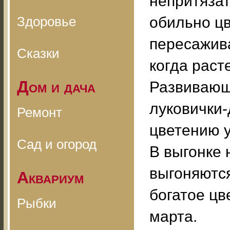
непритязат
Здоровье
обильно цв
пересажива
Сказки
когда раст
Дом и дача
Развивающ
луковички-
Ремонт
цветению у
Сад и огород
В выгонке 
выгоняются
Аквариум
богатое цв
Рыбки
марта.