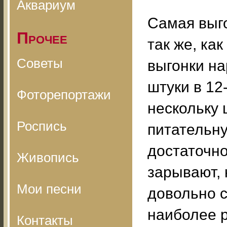
Аквариум
Самая выго
Прочее
так же, ка
Советы
выгонки на
штуки в 12
Фоторепортажи
нескольку 
Роспись
питательну
достаточно
Живопись
зарывают, 
Мои песни
довольно с
наиболее р
Контакты