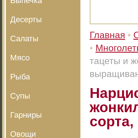
Выпечка
Десерты
Главная
•
Салаты
•
Многолет
Мясо
тацеты и ж
выращива
Рыба
Нарцис
Супы
жонкил
Гарниры
сорта
Овощи