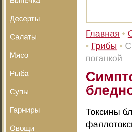
Выпечка
Десерты
Главная
•
Салаты
•
Грибы
•
С
Мясо
поганкой
Рыба
Симпт
бледно
Супы
Гарниры
Токсины бл
фаллотокс
Овощи