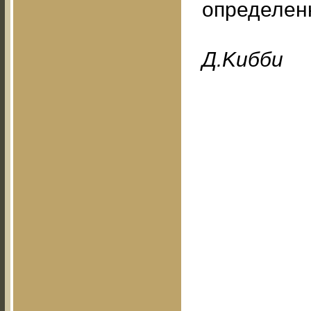
определен
Д.Kибби