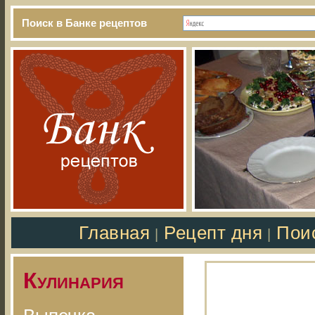
Поиск в Банке рецептов
Главная
Рецепт дня
Пои
|
|
Кулинария