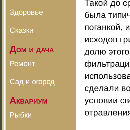
Такой до с
Здоровье
была типи
поганкой, 
Сказки
исходов гр
Дом и дача
долю этог
фильтраци
Ремонт
использова
Сад и огород
сделали в
Аквариум
условии с
отравления
Рыбки