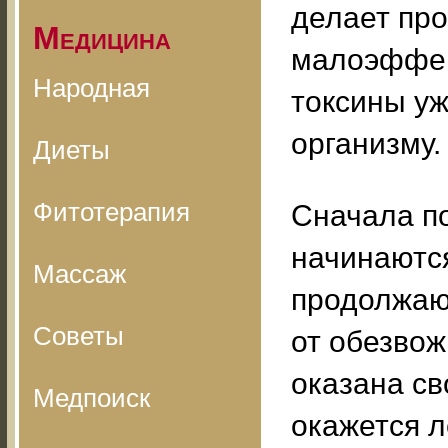
делает пр
Медицина
малоэффект
Народная
токсины уж
организму.
Диеты
Фитотерапия
Сначала по
начинаются
Массаж
продолжают
Советы
от обезвож
оказана с
Медпоиск
окажется 