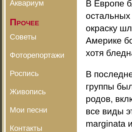
Аквариум
В Европе б
остальных
Прочее
окраску шл
Советы
Америке б
хотя бледн
Фоторепортажи
Роспись
В последне
группы был
Живопись
родов, вкл
Мои песни
все виды э
marginata 
Контакты