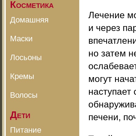
Косметика
Лечение м
Домашняя
и через па
Маски
впечатлени
но затем 
Лосьоны
ослабевает
Кремы
могут нача
наступает 
Волосы
обнаружив
Дети
печени, по
Питание