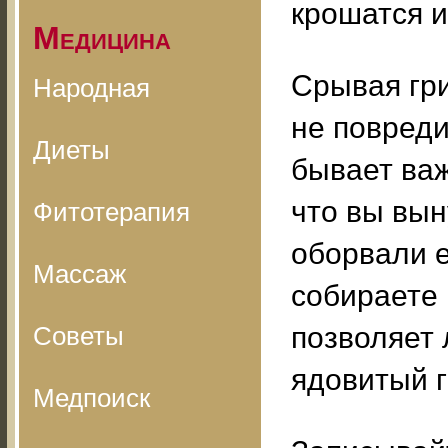
крошатся и
Медицина
Срывая гри
Народная
не повреди
Диеты
бывает ва
что вы вын
Фитотерапия
оборвали е
Массаж
собираете 
Советы
позволяет 
ядовитый г
Медпоиск