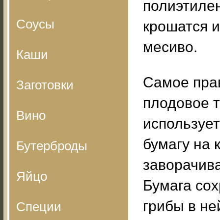
полиэтилен
Соусы
крошатся 
месиво.
Каши
Самое пра
Заготовки
плодовое т
Вино
использует
бумагу на 
Бутерброды
заворачива
Яйцо
Бумага со
грибы в не
Специи