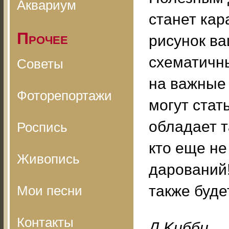
Аквариум
станет ка
Прочее
рисунок ва
схематичн
Советы
на важные 
Фоторепортажи
могут стат
обладает т
Роспись
кто еще не
Живопись
дарований!
также буде
Мои песни
Контакты
Д.Kибби