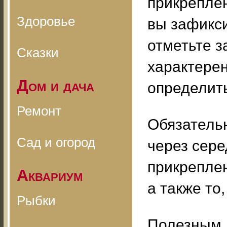
прикреплени
Здоровье
вы зафикси
отметьте з
Сказки
характерен
Дом и дача
определить
Ремонт
Обязатель
Сад и огород
через сере
прикреплен
Аквариум
а также то
Рыбки
Полезным 