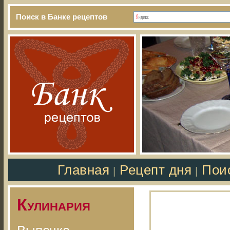
Поиск в Банке рецептов
Главная
Рецепт дня
Пои
|
|
Кулинария