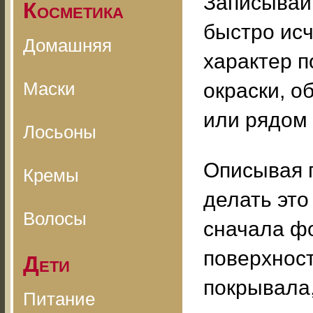
Записывайт
Косметика
быстро исч
Домашняя
характер п
Маски
окраски, о
или рядом 
Лосьоны
Описывая п
Кремы
делать это
Волосы
сначала ф
поверхност
Дети
покрывала,
Питание