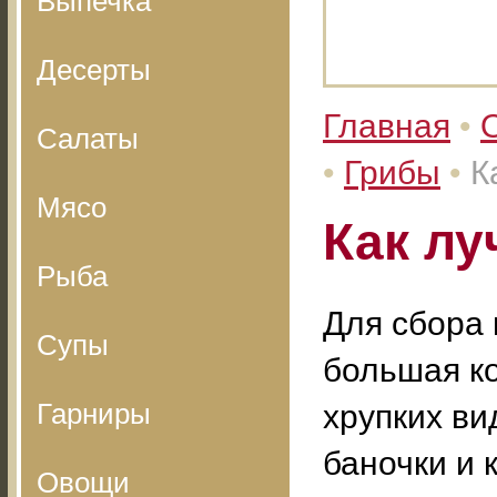
Выпечка
Десерты
Главная
•
Салаты
•
Грибы
•
К
Мясо
Как лу
Рыба
Для сбора 
Супы
большая ко
Гарниры
хрупких ви
баночки и 
Овощи