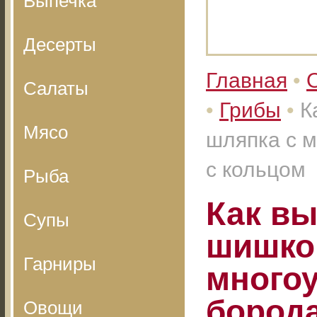
Выпечка
Десерты
Главная
•
Салаты
•
Грибы
•
К
Мясо
шляпка с 
с кольцом
Рыба
Как в
Супы
шишко
Гарниры
много
борода
Овощи