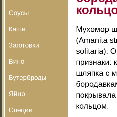
кольц
Соусы
Мухомор 
Каши
(Amanita str
Заготовки
solitaria).
Вино
признаки: 
шляпка с 
Бутерброды
бородавка
Яйцо
покрывала 
кольцом.
Специи