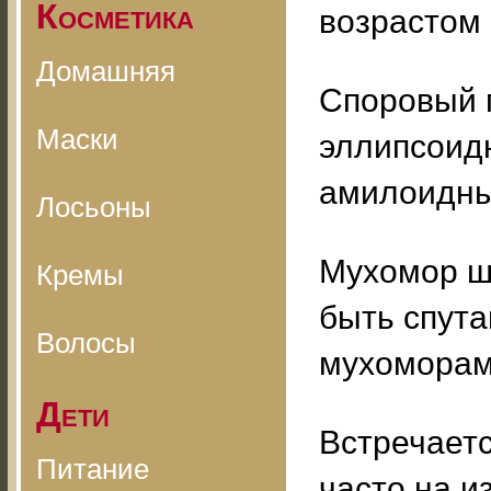
Косметика
возрастом
Домашняя
Споровый 
Маски
эллипсоидн
амилоидны
Лосьоны
Мухомор ш
Кремы
быть спут
Волосы
мухоморам
Дети
Встречаетс
Питание
часто на и