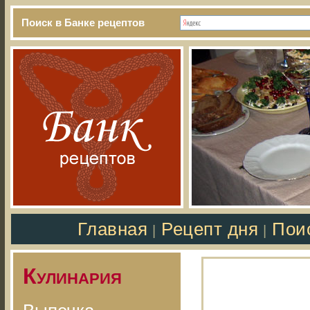
Поиск в Банке рецептов
Главная
Рецепт дня
Пои
|
|
Кулинария