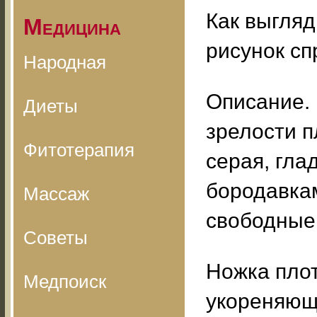
Как выгля
Медицина
рисунок сп
Народная
Описание. 
Диеты
зрелости п
Фитотерапия
серая, гла
бородавкам
Массаж
свободные
Советы
Ножка плот
Медпоиск
укореняющ