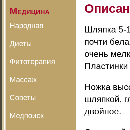
Описан
Медицина
Народная
Шляпка 5-1
почти бела
Диеты
очень мел
Фитотерапия
Пластинки
Массаж
Ножка высо
Советы
шляпкой, г
двойное.
Медпоиск