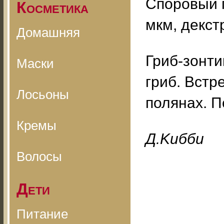
Споровый п
Косметика
мкм, декс
Домашняя
Гриб-зонт
Маски
гриб. Встр
Лосьоны
полянах. П
Кремы
Д.Kибби
Волосы
Дети
Питание