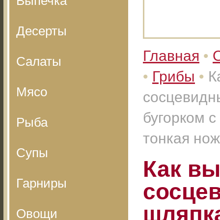
Выпечка
Десерты
Главная
•
Салаты
•
Грибы
•
К
Мясо
сосцевидны
бугорком с
Рыба
тонкая нож
Супы
Как вы
Гарниры
сосцев
шляпка
Овощи