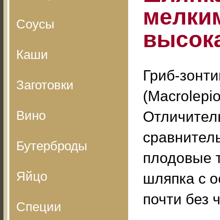
мелки
Соусы
высока
Каши
Гриб-зонт
Заготовки
(Macrolepio
Вино
Отличител
сравнител
Бутерброды
плодовые т
Яйцо
шляпка с о
почти без 
Специи