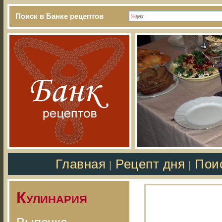
Поиск в Банке рецептов
Главная
Рецепт дня
Пои
|
|
Кулинария