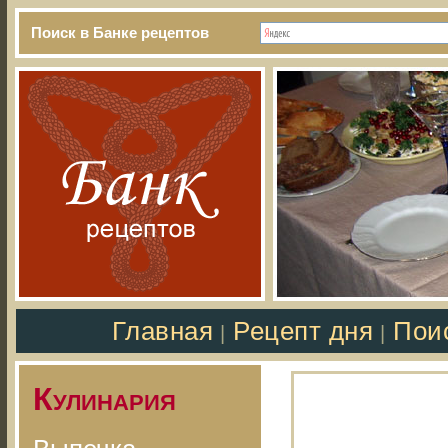
Поиск в Банке рецептов
Главная
Рецепт дня
Пои
|
|
Кулинария