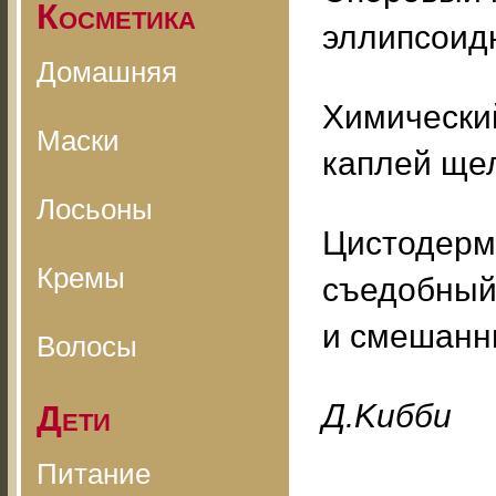
Косметика
эллипсоидн
Домашняя
Химический
Маски
каплей щел
Лосьоны
Цистодерм
Кремы
съедобный 
и смешанн
Волосы
Д.Kибби
Дети
Питание