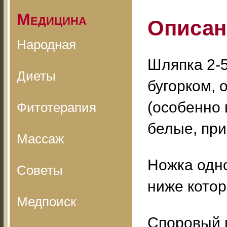
Медицина
Описан
Народная
Шляпка 2-5
Диеты
бугорком,
(особенно 
Фитотерапия
белые, пр
Массаж
Ножка одно
Советы
ниже котор
Медпоиск
Споровый 