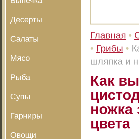
Выпечка
Десерты
Главная
•
Салаты
•
Грибы
•
К
Мясо
шляпка и н
Рыба
Как вы
цистод
Супы
ножка 
Гарниры
цвета
Овощи