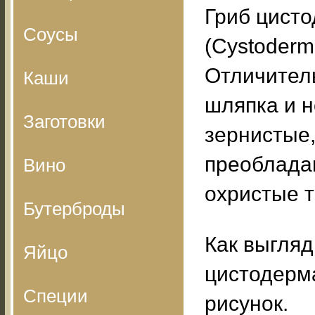
Гриб цисто
Соусы
(Cystoderm
Отличител
Каши
шляпка и 
Заготовки
зернистые,
преоблада
Вино
охристые т
Бутерброды
Как выгляд
Яйцо
цистодерма
Специи
рисунок.