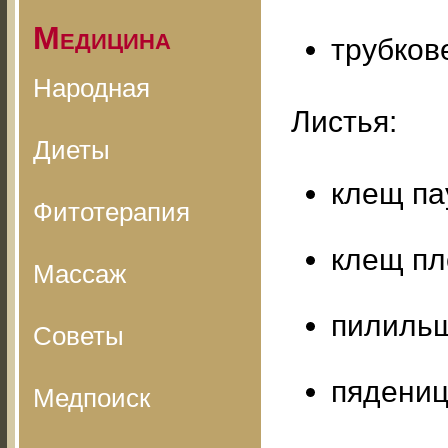
Медицина
трубков
Народная
Листья:
Диеты
клещ п
Фитотерапия
клещ пл
Массаж
пилильщ
Советы
пядениц
Медпоиск