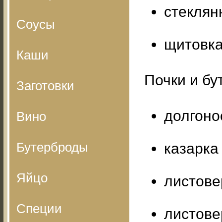
стеклян
Соусы
щитовка
Каши
Почки и бу
Заготовки
долгоно
Вино
Бутерброды
казарка
Яйцо
листове
Специи
листове