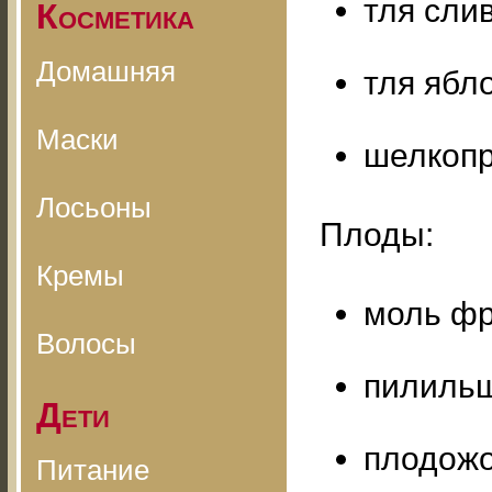
тля сли
Косметика
Домашняя
тля ябл
Маски
шелкоп
Лосьоны
Плоды:
Кремы
моль фр
Волосы
пилильщ
Дети
плодожо
Питание