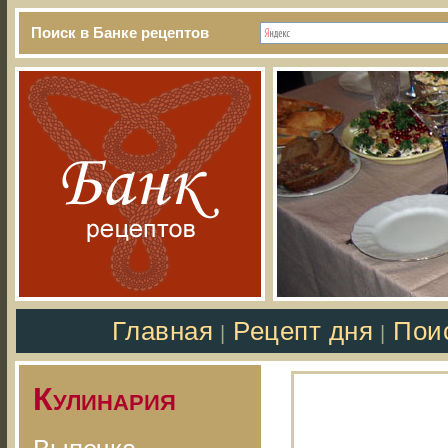
Поиск в Банке рецептов
Главная
Рецепт дня
Пои
|
|
Кулинария