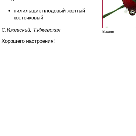
пилильщик плодовый желтый
косточковый
С.Ижевский, Т.Ижевская
Вишня
Хорошего настроения!