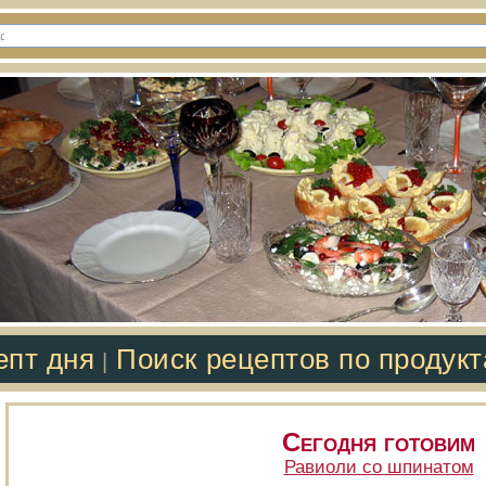
епт дня
Поиск рецептов по продук
|
Сегодня готовим
Равиоли со шпинатом