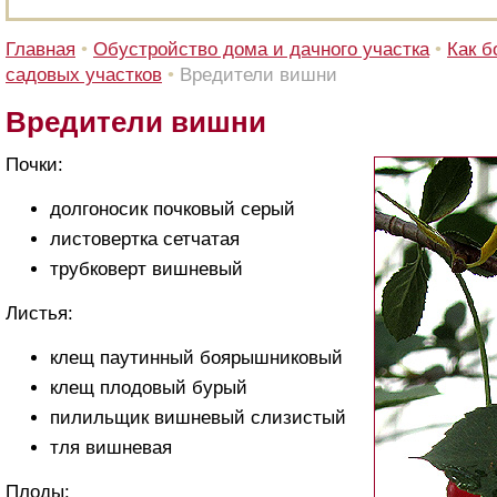
Главная
•
Обустройство дома и дачного участка
•
Как б
садовых участков
•
Вредители вишни
Вредители вишни
Почки:
долгоносик почковый серый
листовертка сетчатая
трубковерт вишневый
Листья:
клещ паутинный боярышниковый
клещ плодовый бурый
пилильщик вишневый слизистый
тля вишневая
Плоды: