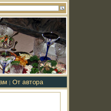
там
От автора
|