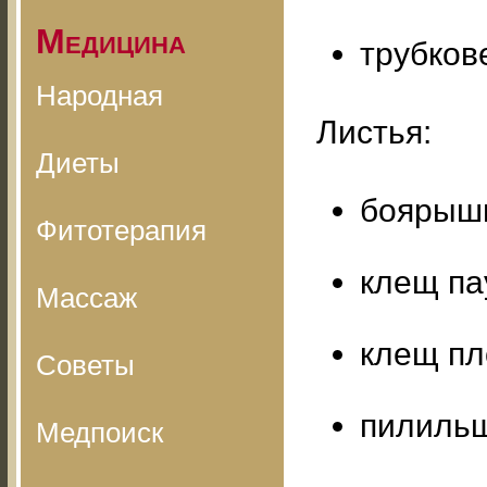
Медицина
трубков
Народная
Листья:
Диеты
боярыш
Фитотерапия
клещ п
Массаж
клещ пл
Советы
пилильщ
Медпоиск