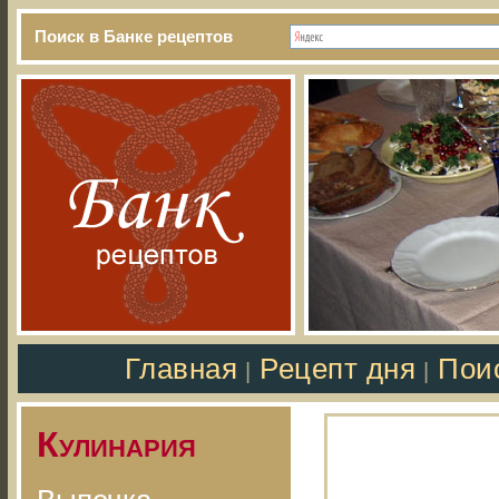
Поиск в Банке рецептов
Главная
Рецепт дня
Пои
|
|
Кулинария