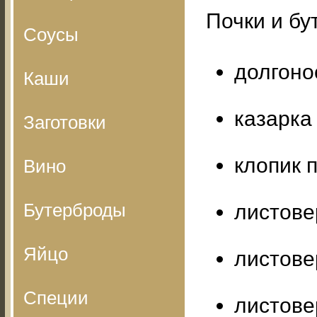
Почки и бу
Соусы
долгоно
Каши
казарка
Заготовки
клопик 
Вино
Бутерброды
листове
Яйцо
листове
Специи
листове