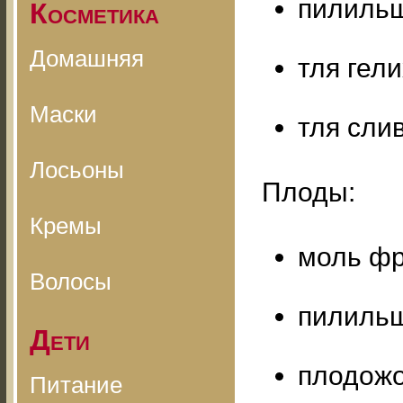
пилильщ
Косметика
Домашняя
тля гел
Маски
тля сли
Лосьоны
Плоды:
Кремы
моль фр
Волосы
пилильщ
Дети
плодожо
Питание