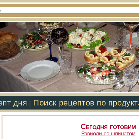
епт дня
Поиск рецептов по продук
|
Сегодня готовим
Равиоли со шпинатом