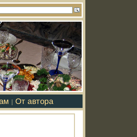
там
От автора
|