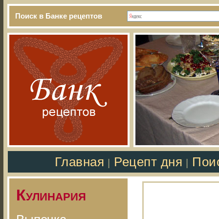
Поиск в Банке рецептов
Главная
Рецепт дня
Пои
|
|
Кулинария