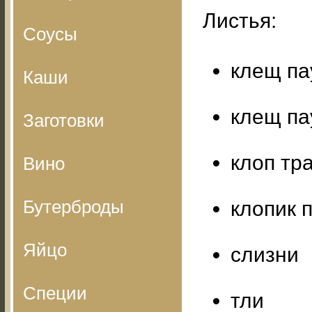
Листья:
Соусы
клещ па
Каши
клещ па
Заготовки
клоп тр
Вино
Бутерброды
клопик 
Яйцо
слизни
Специи
тли