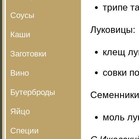
трипе т
Соусы
Луковицы:
Каши
клещ лу
Заготовки
совки п
Вино
Бутерброды
Семенники
Яйцо
моль лу
Специи