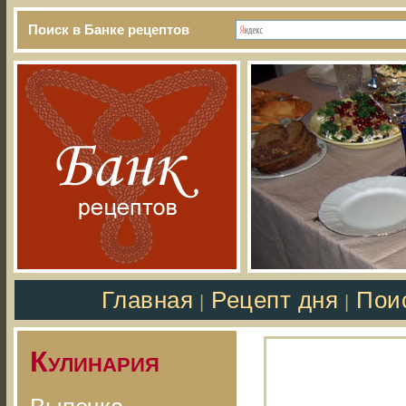
Поиск в Банке рецептов
Главная
Рецепт дня
Пои
|
|
Кулинария