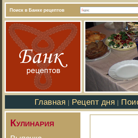
Поиск в Банке рецептов
Главная
Рецепт дня
Пои
|
|
Кулинария