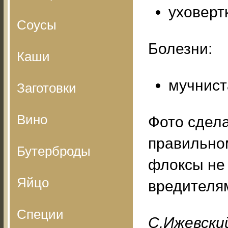
уховерт
Соусы
Болезни:
Каши
мучнист
Заготовки
Вино
Фото сдела
правильном
Бутерброды
флоксы не
Яйцо
вредителя
Специи
С.Ижевский