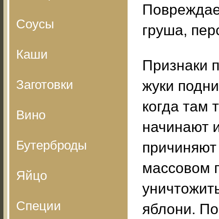
Повреждаем
Соусы
груша, пер
Каши
Признаки п
Заготовки
жуки подни
когда там 
Вино
начинают и
Бутерброды
причиняют
массовом 
Яйцо
уничтожить
Специи
яблони. По