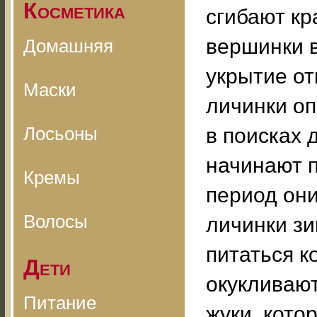
Косметика
сгибают кр
вершинки в
Домашняя
укрытие о
Маски
личинки оп
Лосьоны
в поисках 
начинают п
Кремы
период они
Волосы
личинки з
питаться к
Дети
окукливают
Питание
жуки, кото