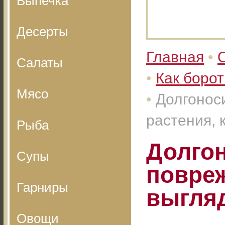
Выпечка
Десерты
Главная
•
Салаты
•
Как борот
Мясо
•
Долгонос
растения, 
Рыба
Долго
Супы
повреж
Гарниры
выгля
Овощи