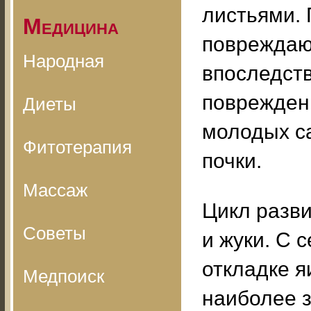
листьями.
Медицина
повреждаю
Народная
впоследст
поврежден
Диеты
молодых са
Фитотерапия
почки.
Массаж
Цикл разви
Советы
и жуки. С 
откладке я
Медпоиск
наиболее з