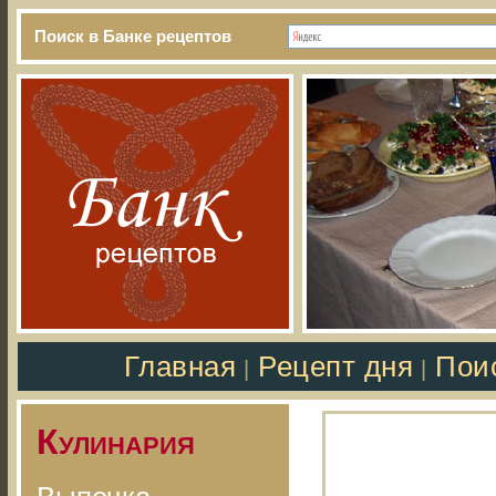
Поиск в Банке рецептов
Главная
Рецепт дня
Пои
|
|
Кулинария