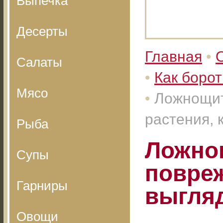
Выпечка
Десерты
Главная
•
Салаты
•
Как борот
Мясо
•
Ложнощит
растения, 
Рыба
Ложно
Супы
повреж
Гарниры
выгля
Овощи