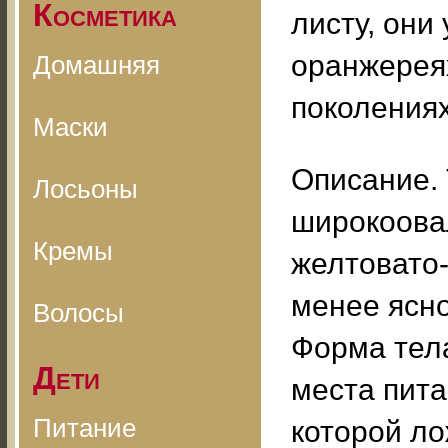
Косметика
листу, они
оранжереях
Домашняя
поколениях
Маски
Описание.
Лосьоны
широкоовал
Кремы
желтовато-
менее ясно
Волосы
Форма тела
Дети
места пита
Питание
которой л