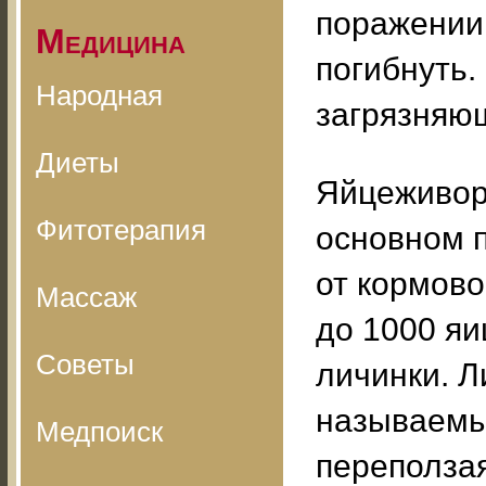
поражении
Медицина
погибнуть.
Народная
загрязняю
Диеты
Яйцеживор
Фитотерапия
основном п
от кормово
Массаж
до 1000 яи
Советы
личинки. Л
называемые
Медпоиск
переползая