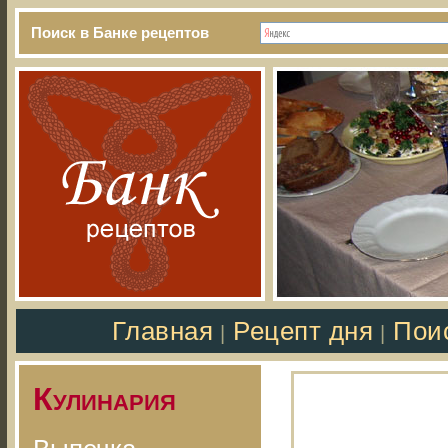
Поиск в Банке рецептов
Главная
Рецепт дня
Пои
|
|
Кулинария