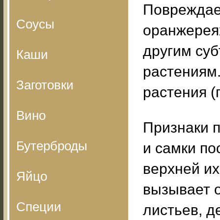
Повреждае
Соусы
оранжерея
другим суб
Каши
растениям
Заготовки
растения (
Вино
Признаки п
Бутерброды
и самки по
верхней их
Яйцо
вызывает 
Специи
листьев, 