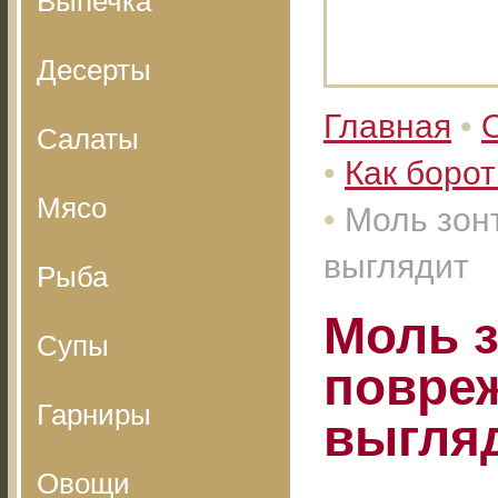
Выпечка
Десерты
Главная
•
Салаты
•
Как борот
Мясо
•
Моль зон
выглядит
Рыба
Моль з
Супы
повреж
Гарниры
выгля
Овощи