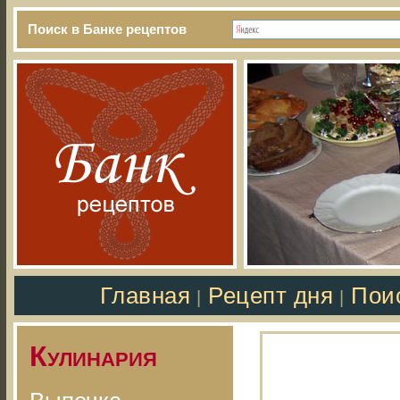
Поиск в Банке рецептов
Главная
Рецепт дня
Пои
|
|
Кулинария