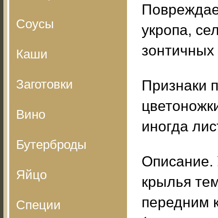
Повреждае
Соусы
укропа, се
зонтичных 
Каши
Заготовки
Признаки 
цветоножк
Вино
иногда лис
Бутерброды
Описание. 
Яйцо
крылья те
передним к
Специи