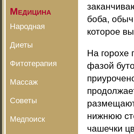
заканчиваю
Медицина
боба, обыч
Народная
которое вы
Диеты
На горохе 
Фитотерапия
фазой буто
приурочено
Массаж
продолжает
Советы
размещают 
нижнюю сто
Медпоиск
чашечки цв