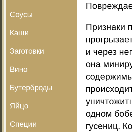
Повреждаем
Соусы
Признаки п
Каши
прогрызает
Заготовки
и через не
она миниру
Вино
содержимы
Бутерброды
происходит
уничтожить
Яйцо
одном бобе
Специи
гусениц. К