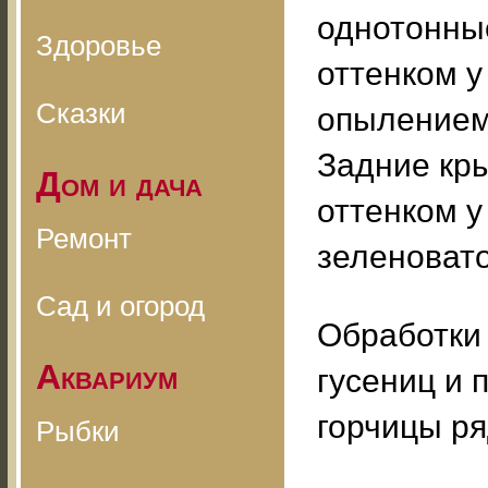
однотонны
Здоровье
оттенком у
Сказки
опылением
Задние кр
Дом и дача
оттенком у
Ремонт
зеленовато
Сад и огород
Обработки
Аквариум
гусениц и 
горчицы ря
Рыбки