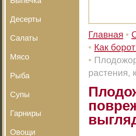
Выпечка
Десерты
Главная
•
Салаты
•
Как борот
Мясо
•
Плодожор
растения, 
Рыба
Плодож
Супы
повреж
Гарниры
выгляд
Овощи