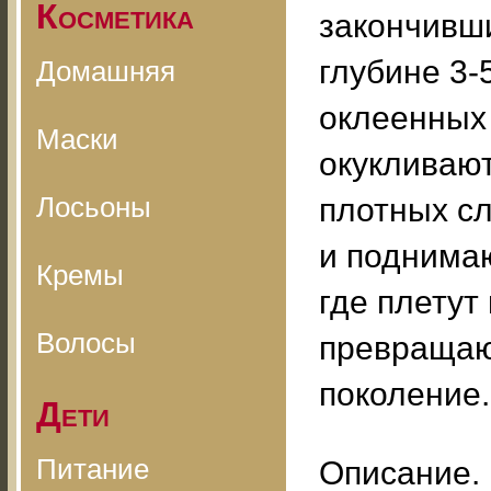
Косметика
закончивши
глубине 3-
Домашняя
оклеенных 
Маски
окукливают
Лосьоны
плотных сл
и поднимаю
Кремы
где плетут
Волосы
превращают
поколение.
Дети
Питание
Описание. 