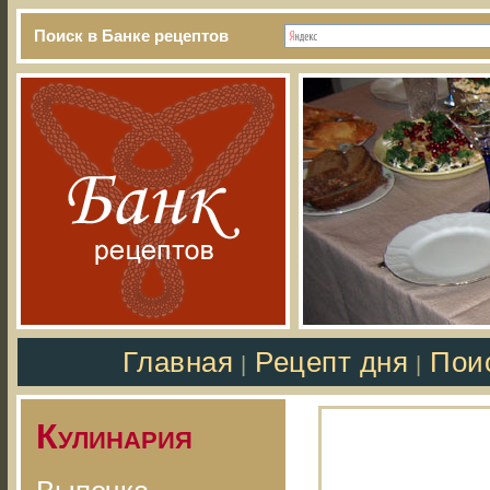
Поиск в Банке рецептов
Главная
Рецепт дня
Пои
|
|
Кулинария