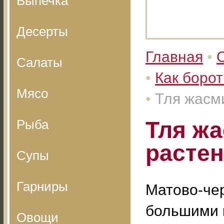
Выпечка
Десерты
Главная
•
Салаты
•
Как борот
Мясо
•
Тля жасм
Рыба
Тля жа
расте
Супы
Гарниры
Матово-че
большими 
Овощи