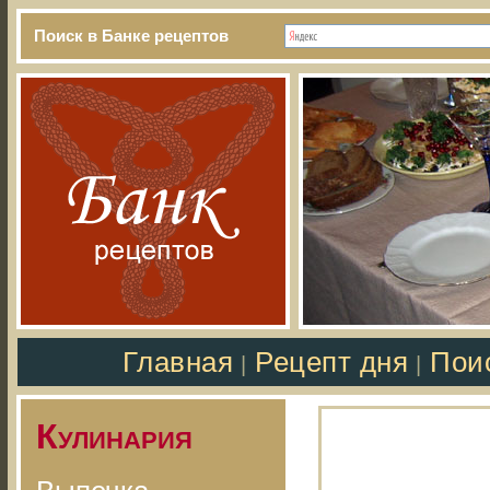
Поиск в Банке рецептов
Главная
Рецепт дня
Пои
|
|
Кулинария