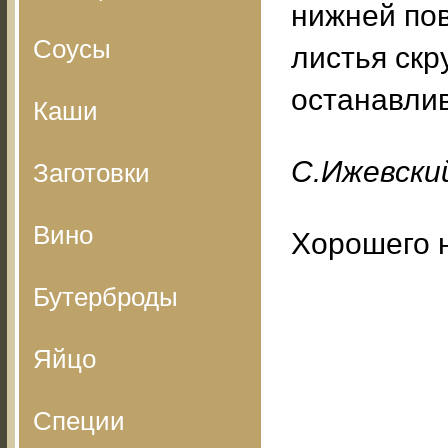
нижней по
Соусы
листья скр
останавлив
Каши
С.Ижевский
Заготовки
Вино
Хорошего 
Бутерброды
Яйцо
Специи