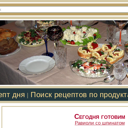
епт дня
Поиск рецептов по продук
|
Сегодня готовим
Равиоли со шпинатом