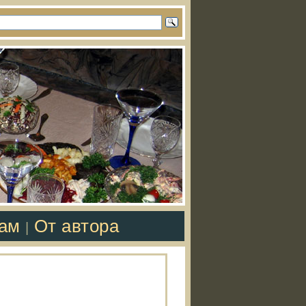
там
От автора
|