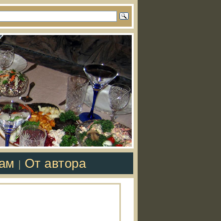
там
От автора
|