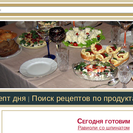
епт дня
Поиск рецептов по продук
|
Сегодня готовим
Равиоли со шпинатом