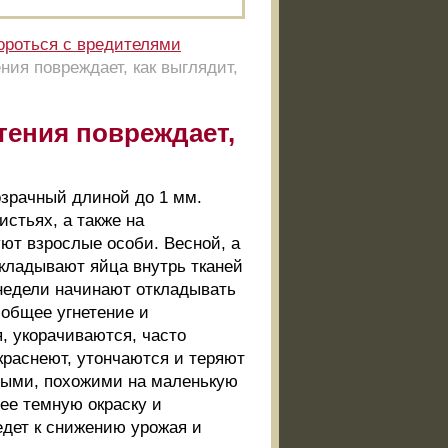
ороться с вредителями
ния повреждает, как выглядит,
тения повреждает,
озрачный длиной до 1 мм.
истьях, а также на
уют взрослые особи. Весной, а
ткладывают яйца внутрь тканей
 недели начинают откладывать
 общее угнетение и
 укорачиваются, часто
краснеют, утончаются и теряют
выми, похожими на маленькую
ее темную окраску и
едет к снижению урожая и