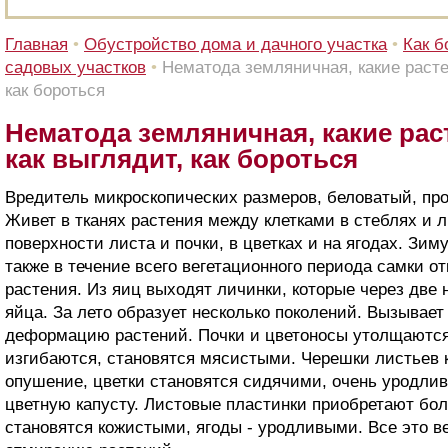
Главная
•
Обустройство дома и дачного участка
•
Как б
садовых участков
•
Нематода земляничная, какие расте
как бороться
Нематода земляничная, какие рас
как выглядит, как бороться
Вредитель микроскопических размеров, беловатый, пр
Живет в тканях растения между клетками в стеблях и л
поверхности листа и почки, в цветках и на ягодах. Зим
также в течение всего вегетационного периода самки о
растения. Из яиц выходят личинки, которые через две
яйца. За лето образует несколько поколений. Вызывает
деформацию растений. Почки и цветоносы утолщаются,
изгибаются, становятся мясистыми. Черешки листьев 
опушение, цветки становятся сидячими, очень уродли
цветную капусту. Листовые пластинки приобретают бол
становятся кожистыми, ягоды - уродливыми. Все это в