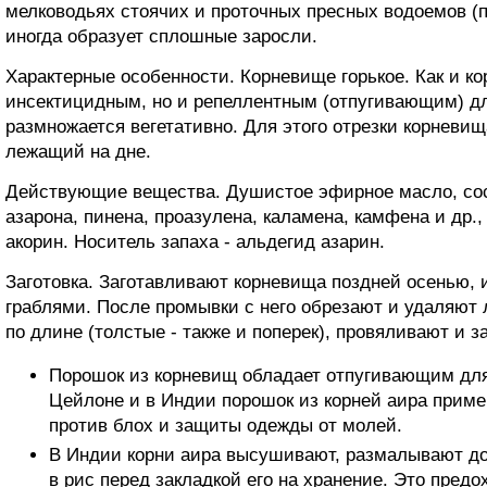
мелководьях стоячих и проточных пресных водоемов (пр
иногда образует сплошные заросли.
Характерные особенности. Корневище горькое. Как и ко
инсектицидным, но и репеллентным (отпугивающим) дл
размножается вегетативно. Для этого отрезки корневищ
лежащий на дне.
Действующие вещества. Душистое эфирное масло, сос
азарона, пинена, проазулена, каламена, камфена и др., 
акорин. Носитель запаха - альдегид азарин.
Заготовка. Заготавливают корневища поздней осенью, 
граблями. После промывки с него обрезают и удаляют 
по длине (толстые - также и поперек), провяливают и з
Порошок из корневищ обладает отпугивающим дл
Цейлоне и в Индии порошок из корней аира приме
против блох и защиты одежды от молей.
В Индии корни аира высушивают, размалывают до
в рис перед закладкой его на хранение. Это предо