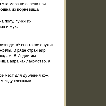
 эта мера не опасна при
орошка из корневища
.
а полу, пучки их
ов и мух.
изводств^ оно также служит
нфеты. В ряде стран аир
блюдам. В Индии им
ища аира как лакомство, а
де мест для дубления кож,
 между клепками.