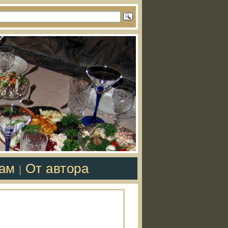
там
От автора
|