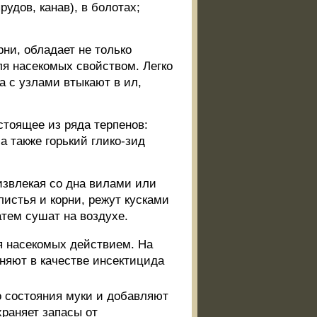
удов, канав), в болотах;
рни, обладает не только
я насекомых свойством. Легко
а с узлами втыкают в ил,
тоящее из ряда терпенов:
а также горький глико-зид
извлекая со дна вилами или
листья и корни, режут кусками
атем сушат на воздухе.
я насекомых действием. На
няют в качестве инсектицида
 состояния муки и добавляют
храняет запасы от