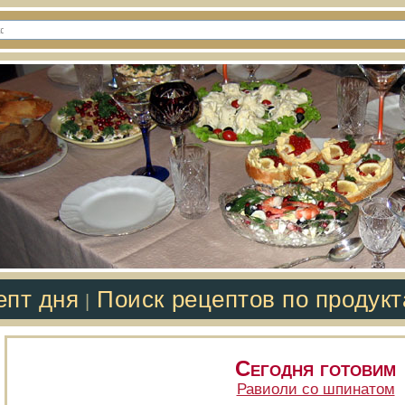
епт дня
Поиск рецептов по продук
|
Сегодня готовим
Равиоли со шпинатом