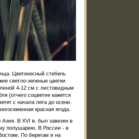
ища. Цветоносный стебель
кие светло-зеленые цветки
линой 4-12 см с листовидным
я (отчего соцветие кажется
етет с начала лета до осени.
ногосеменная красная ягода.
Азия. В XVI в. был завезен в
му полушарию. В России - в
Востоке. По берегам и на