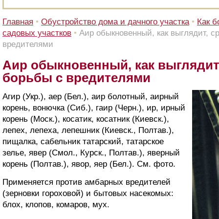
Главная
•
Обустройство дома и дачного участка
•
Как б
садовых участков
•
Аир обыкновенный, как выглядит, с
вредителями
Аир обыкновенный, как выглядит
борьбы с вредителями
Агир (Укр.), аер (Бел.), аир болотный, аирный
корень, вонючка (Сиб.), гаир (Черн.), ир, ирный
корень (Моск.), косатик, косатник (Киевск.),
лепех, лепеха, лепешник (Киевск., Полтав.),
пищалка, сабельник татарский, татарское
зелье, явер (Смол., Курск., Полтав.), яверный
корень (Полтав.), явор, яер (Бел.). См. фото.
Применяется против амбарных вредителей
(зерновки гороховой) и бытовых насекомых:
блох, клопов, комаров, мух.