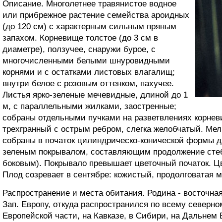
Описание. Многолетнее травянистое водное
или прибрежное растение семейства ароидных
(до 120 см) с характерным сильным пряным
запахом. Корневище толстое (до 3 см в
диаметре), ползучее, снаружи бурое, с
многочисленными белыми шнуровидными
корнями и с остатками листовых влагалищ;
внутри белое с розовым оттенком, пахучее.
Листья ярко-зеленые мечевидные, длиной до 1
м, с параллельными жилками, заостренные;
собраны отдельными пучками на разветвлениях корнев
трехгранный с острым ребром, слегка желобчатый. Мел
собраны в початок цилиндрическо-конической формы д
зеленым покрывалом, составляющим продолжение стебл
боковым). Покрывало превышает цветочный початок. Цв
Плод созревает в сентябре: кожистый, продолговатая м
Распространение и места обитания. Родина - восточная 
Зап. Европу, откуда распространился по всему северно
Европейской части, на Кавказе, в Сибири, на Дальнем 