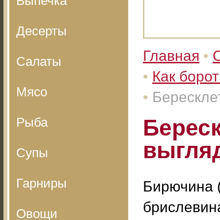
Выпечка
Десерты
Главная
•
Салаты
•
Как борот
Мясо
•
Берескле
Рыба
Береск
выгля
Супы
Гарниры
Бирючина (
брислевин
Овощи