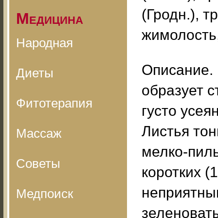
(Гродн.), т
Медицина
жимолость,
Народная
Описание. 
Диеты
образует с
Фитотерапия
густо усея
Листья тон
Массаж
мелко-пиль
Советы
коротких (
неприятны
Медпоиск
зеленоваты