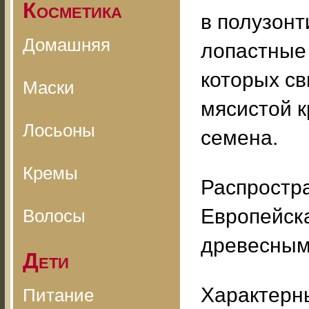
Косметика
в полузонт
Домашняя
лопастные 
которых с
Маски
мясистой 
Лосьоны
семена.
Кремы
Распростра
Европейска
Волосы
древесным
Дети
Характерн
Питание