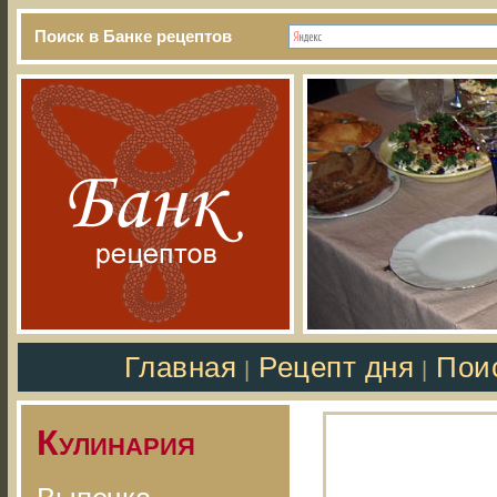
Поиск в Банке рецептов
Главная
Рецепт дня
Пои
|
|
Кулинария