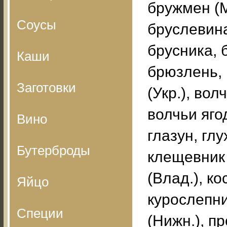
бружмен (М
Соусы
бруслевина
брусника, 
Каши
брюзлень,
Заготовки
(Укр.), вол
волчьи ягод
Вино
глазун, гл
Бутерброды
клещевник (
(Влад.), ко
Яйцо
курослепни
Специи
(Нижн.), п