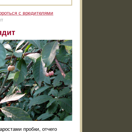
ороться с вредителями
ит
ядит
аростами пробки, отчего