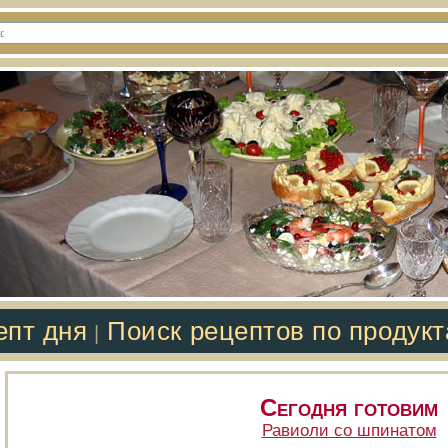
епт дня
Поиск рецептов по продук
|
Сегодня готовим
Равиоли со шпинатом