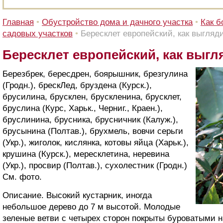
Главная
•
Обустройство дома и дачного участка
•
Как б
садовых участков
•
Бересклет европейский, как выгляд
Бересклет европейский, как выгл
Березбрек, бересдрен, боярышник, брезгулина
(Гродн.), брескЛед, бруздена (Курск.),
брусилина, брусклен, брускленина, брусклет,
бруслина (Курс, Харьк., Черниг., Краен.),
бруслинина, брусника, брусничник (Калуж.),
брусынина (Полтав.), брухмель, вовчи серьги
(Укр.), жиголок, кислянка, котовы яйца (Харьк.),
крушина (Курск.), мересклетина, неревина
(Укр.), просвир (Полтав.), сухолестник (Гродн.)
См. фото.
Описание. Высокий кустарник, иногда
небольшое дерево до 7 м высотой. Молодые
зеленые ветви с четырех сторон покрыты буроватыми н