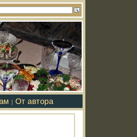
там
От автора
|